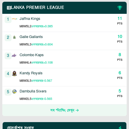
LANKA PREMIER LEAGUE
11
Jaffna Kings
1
PTS
8
5
2
+0.385
M
W
L
এনআরআর
10
Galle Gallants
2
PTS
8
5
3
+0.604
M
W
L
এনআরআর
8
Colombo Kaps
3
PTS
8
4
4
+0.108
M
W
L
এনআরআর
6
Kandy Royals
4
PTS
8
3
5
-0.567
M
W
L
এনআরআর
5
Dambulla Sixers
5
PTS
8
2
5
-0.565
M
W
L
এনআরআর
সব স্ট্যান্ডিং দেখুন
সর্বশেষ সংবাদ