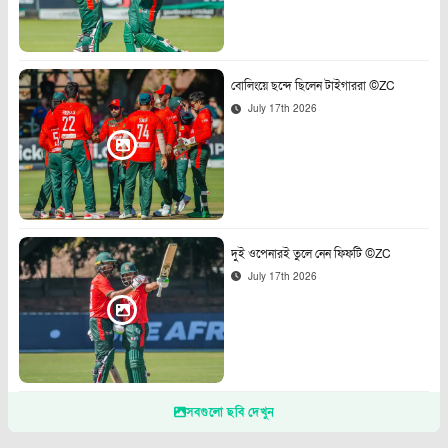
বোলিংয়ে ছন্দে ছিলেন টাইগাররা ©ZC
July 17th 2026
দুই ওপেনারই তুলে নেন ফিফটি ©ZC
July 17th 2026
সবগুলো ছবি দেখুন