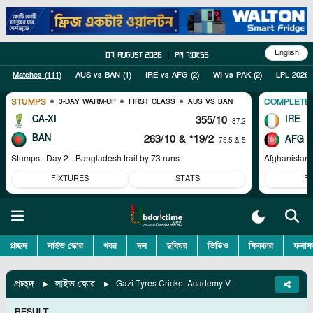
English
07, August 2026
|
pm 7:01:56
Matches (
111
)
AUS vs BAN
(
1
)
IRE vs AFG
(
2
)
WI vs PAK
(
2
)
LPL 2026
STUMPS
COMPLETE
3-DAY WARM-UP
FIRST CLASS
AUS VS BAN
CA-XI
355/10
IRE
87.2
BAN
263/10
& *19/2
AFG
75.5 & 5
Stumps : Day 2 - Bangladesh trail by 73 runs.
Afghanistan 
FIXTURES
STATS
F
প্রচ্ছদ
লাইভ স্কোর
খবর
দল
ছবিঘর
ভিডিও
ফিকচার
ফলাফ
প্রচ্ছদ
লাইভ স্কোর
Gazi Tyres Cricket Academy Vs Legends Of Rupganj, 57th Match
RESULT