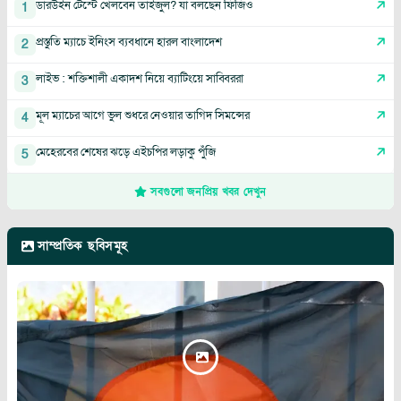
ডারউইন টেস্টে খেলবেন তাইজুল? যা বলছেন ফিজিও
1
প্রস্তুতি ম্যাচে ইনিংস ব্যবধানে হারল বাংলাদেশ
2
লাইভ : শক্তিশালী একাদশ নিয়ে ব্যাটিংয়ে সাব্বিররা
3
মূল ম্যাচের আগে ভুল শুধরে নেওয়ার তাগিদ সিমন্সের
4
মেহেরবের শেষের ঝড়ে এইচপির লড়াকু পুঁজি
5
সবগুলো জনপ্রিয় খবর দেখুন
সাম্প্রতিক ছবিসমূহ