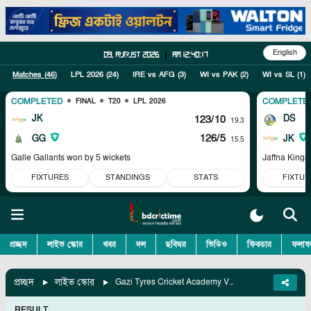
English
09, August 2026
|
am 12:40:18
Matches (
46
)
LPL 2026
(
24
)
IRE vs AFG
(
3
)
WI vs PAK
(
2
)
WI vs SL
(
1
)
COMPLETED
COMPLETE
FINAL
T20
LPL 2026
JK
123/10
DS
19.3
126/5
GG
JK
15.5
Galle Gallants won by 5 wickets
Jaffna Kings
FIXTURES
STANDINGS
STATS
FIXTUR
প্রচ্ছদ
লাইভ স্কোর
খবর
দল
ছবিঘর
ভিডিও
ফিকচার
ফলাফ
প্রচ্ছদ
লাইভ স্কোর
Gazi Tyres Cricket Academy Vs Legends Of Rupganj, 57th Match
RESULT