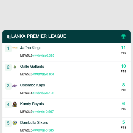
LANKA PREMIER LEAGUE
11
Jaffna Kings
1
PTS
8
5
2
+0.385
M
W
L
এনআরআর
10
Galle Gallants
2
PTS
8
5
3
+0.604
M
W
L
এনআরআর
8
Colombo Kaps
3
PTS
8
4
4
+0.108
M
W
L
এনআরআর
6
Kandy Royals
4
PTS
8
3
5
-0.567
M
W
L
এনআরআর
5
Dambulla Sixers
5
PTS
8
2
5
-0.565
M
W
L
এনআরআর