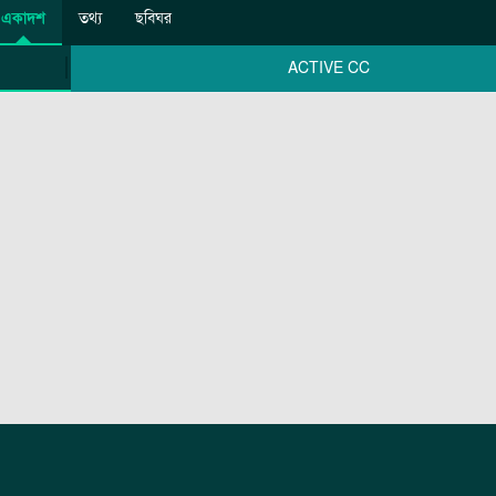
একাদশ
তথ্য
ছবিঘর
ACTIVE CC