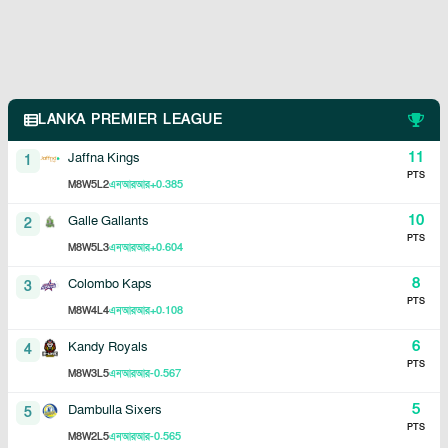
LANKA PREMIER LEAGUE
11
Jaffna Kings
1
PTS
8
5
2
+0.385
M
W
L
এনআরআর
10
Galle Gallants
2
PTS
8
5
3
+0.604
M
W
L
এনআরআর
8
Colombo Kaps
3
PTS
8
4
4
+0.108
M
W
L
এনআরআর
6
Kandy Royals
4
PTS
8
3
5
-0.567
M
W
L
এনআরআর
5
Dambulla Sixers
5
PTS
8
2
5
-0.565
M
W
L
এনআরআর