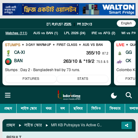
English
07, August 2026
|
pm 3:04:13
Matches (
111
)
AUS vs BAN
(
1
)
LPL 2026
(
24
)
IRE vs AFG
(
2
)
WI vs PAK
STUMPS
LIVE
3-DAY WARM-UP
FIRST CLASS
AUS VS BAN
QUAL
CA-XI
355/10
GG
87.2
BAN
263/10
& *19/2
CK
75.5 & 5
Stumps : Day 2 - Bangladesh trail by 73 runs.
Colombo Kaps
FIXTURES
STATS
FIXTUR
প্রচ্ছদ
লাইভ স্কোর
খবর
দল
ছবিঘর
ভিডিও
ফিকচার
ফলাফ
প্রচ্ছদ
লাইভ স্কোর
MR KB Putrajaya Vs Active CC, Match 6
RESULT