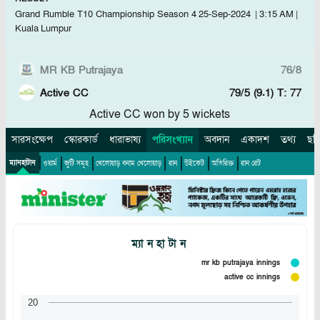
Grand Rumble T10 Championship Season 4
25-Sep-2024
|
3:15 AM
|
Kuala Lumpur
MR KB Putrajaya
76/8
Active CC
79/5 (9.1)
T: 77
Active CC won by 5 wickets
সারসংক্ষেপ
স্কোরকার্ড
ধারাভাষ্য
পরিসংখ্যান
অবদান
একাদশ
তথ্য
ছব
ম্যানহাটান
ওয়ার্ম
জুটি সমূহ
খেলোয়াড়
বনাম
খেলোয়াড়
রান
উইকেট
অতিরিক্ত
রান রেট
ম্যানহাটান
mr kb putrajaya innings
active cc innings
20