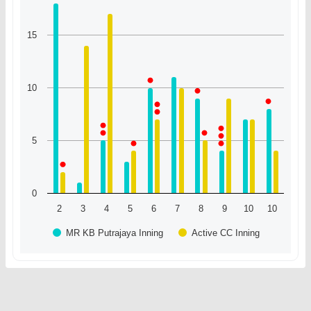
15
10
5
0
2
3
4
5
6
7
8
9
10
10
MR KB Putrajaya Inning
Active CC Inning