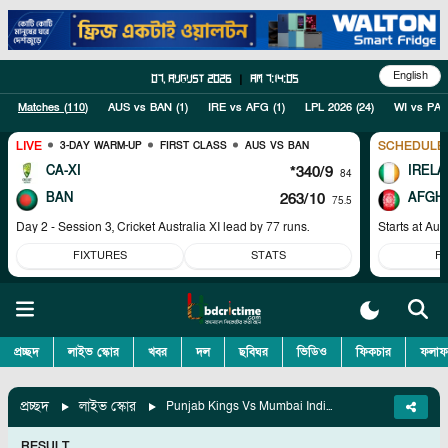
English
07, August 2026
|
am 7:14:05
Matches (
110
)
AUS vs BAN
(
1
)
IRE vs AFG
(
1
)
LPL 2026
(
24
)
WI vs PAK
LIVE
SCHEDULE
3-DAY WARM-UP
FIRST CLASS
AUS VS BAN
CA-XI
*340/9
IRELA
84
BAN
263/10
AFGH
75.5
Day 2 - Session 3, Cricket Australia XI lead by 77 runs.
Starts at
Aug
FIXTURES
STATS
F
প্রচ্ছদ
লাইভ স্কোর
খবর
দল
ছবিঘর
ভিডিও
ফিকচার
ফলাফ
প্রচ্ছদ
লাইভ স্কোর
Punjab Kings Vs Mumbai Indians, Qualifier 2
RESULT