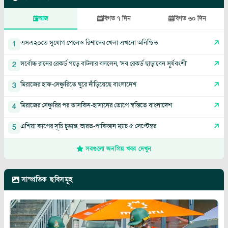
আজ
বিগত ৭ দিন
বিগত ৩০ দিন
এসএ২০তে সুযোগ পেলেও রিশাদের খেলা এখনো অনিশ্চিত
1
সর্বোচ্চ রানের রেকর্ড গড়ে বাটলার বললেন, 'সব রেকর্ড ছাড়াবেন সূর্যবংশী'
2
মিরাজের হাফ-সেঞ্চুরিতে ঘুরে দাঁড়িয়েছে বাংলাদেশ
3
মিরাজের সেঞ্চুরির পর তাসকিন-হাসানের তোপে স্বস্তিতে বাংলাদেশ
4
এশিয়া কাপের সূচি চূড়ান্ত, ভারত-পাকিস্তান ম্যাচ ৫ সেপ্টেম্বর
5
সবগুলো জনপ্রিয় খবর দেখুন
সাম্প্রতিক ছবিসমূহ