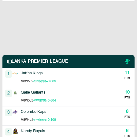
LANKA PREMIER LEAGUE
11
Jaffna Kings
1
PTS
8
5
2
+0.385
M
W
L
এনআরআর
10
Galle Gallants
2
PTS
8
5
3
+0.604
M
W
L
এনআরআর
8
Colombo Kaps
3
PTS
8
4
4
+0.108
M
W
L
এনআরআর
6
Kandy Royals
4
PTS