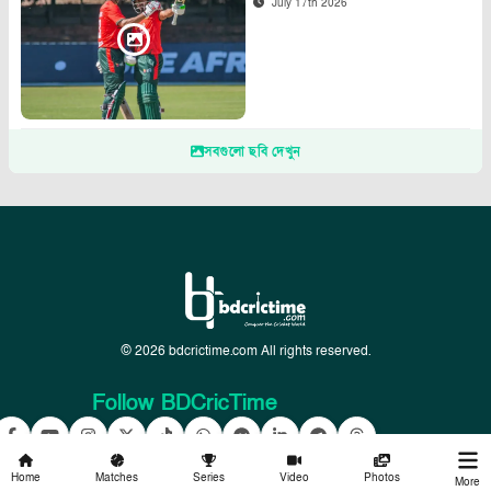
July 17th 2026
সবগুলো ছবি দেখুন
© 2026 bdcrictime.com All rights reserved.
Follow BDCricTime
Home
Matches
Series
Video
Photos
More