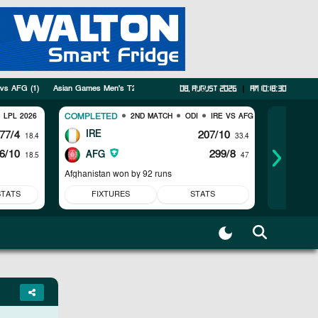
 vs AFG
(
1
)
Asian Games Men's T20I
(
5
)
Tri Series
(
3
)
SWTS
(
1
)
PAK vs AU
08, August 2026
|
am 10:18:31
COMPLETED
COMPLET
LPL 2026
2ND MATCH
ODI
IRE VS AFG
77/4
IRE
207/10
WI
18.4
33.4
6/10
299/8
AFG
PAK
18.5
47
Afghanistan won by 92 runs
Pakistan w
STATS
FIXTURES
STATS
FIX