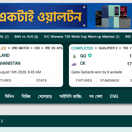
 SL
(
1
)
BAN vs AUS
(
2
)
ICC Womens T20 World Cup Warm-up Matches
(
1
)
IND
LED
COMPLETED
3RD MATCH
ODI
IRE VS AFG
QUALIFIER 2
T20
LAND
1
GG
GHANISTAN
CK
17
ugust 10th 2026, 9:45 AM
Galle Gallants won by 6 wickets
XTURES
STATS
FIXTURES
STANDINGS
ভিডিও
সিরিজ
খেলোয়াড়
আইসিসি র‍্যাঙ্কিং
সব খেলা
ENG
 2