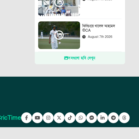
ফিল্ডিংয়ে খালেদ আহমেদ
©CA
August 7th 2026
সবগুলো ছবি দেখুন
ricTime