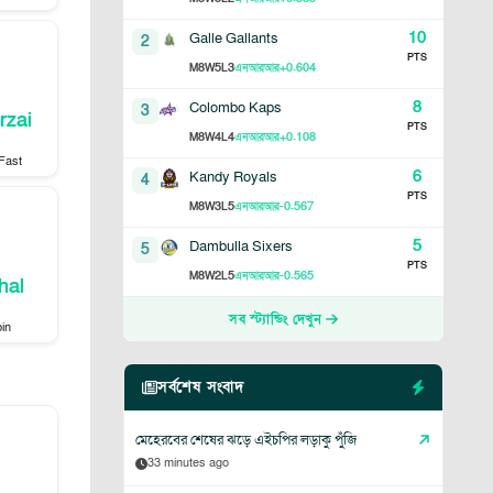
10
Galle Gallants
2
PTS
8
5
3
+0.604
M
W
L
এনআরআর
8
Colombo Kaps
3
rzai
PTS
8
4
4
+0.108
M
W
L
এনআরআর
Fast
6
Kandy Royals
4
PTS
8
3
5
-0.567
M
W
L
এনআরআর
5
Dambulla Sixers
5
PTS
8
2
5
-0.565
M
W
L
এনআরআর
hal
সব স্ট্যান্ডিং দেখুন
in
সর্বশেষ সংবাদ
মেহেরবের শেষের ঝড়ে এইচপির লড়াকু পুঁজি
33 minutes ago