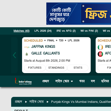
Matches (
45
)
LPL 2026
(
24
)
IRE vs AFG
(
2
)
WI vs PAK
(
2
)
WI vs
SCHEDULED
SCHEDU
FINAL
T20
LPL 2026
JAFFNA KINGS
IRE
GALLE GALLANTS
AF
Starts at
August 8th 2026, 2:00 PM
Starts at
A
FIXTURES
STANDINGS
STATS
FI
প্রচ্ছদ
লাইভ স্কোর
খবর
দল
ছবিঘর
প্রচ্ছদ
লাইভ স্কোর
Punjab Kings Vs Mumbai Indians, Qualifier