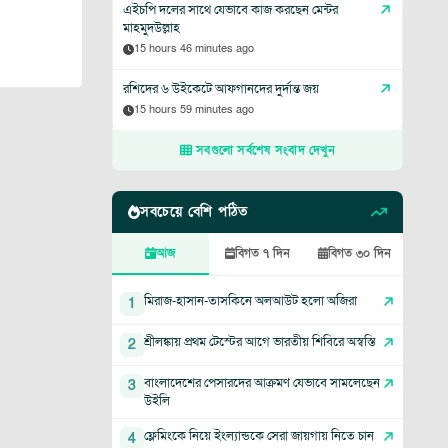
এইচপি দলের সাথে যেভাবে কাজ করছেন মেন্টর
মাহমুদউল্লাহ
15 hours 46 minutes ago
রশিদের ৬ উইকেটে আফগানদের দুর্দান্ত জয়
15 hours 59 minutes ago
সবগুলো সর্বশেষ সংবাদ দেখুন
সবচেয়ে বেশি পঠিত
আজ
বিগত ৭ দিন
বিগত ৩০ দিন
মিরাজ-হাসান-তাসকিনে অলআউট হলো অজিরা
1
শ্রীলঙ্কায় প্রথম টেস্টের আগে ভারতীয় শিবিরে অস্বস্তি
2
বাংলাদেশের পেসারদের আক্রমণ যেভাবে সামলেছেন
3
উইলি
ফ্লেমিংকে নিয়ে ইংল্যান্ডকে সেরা জায়গায় নিতে চান
4