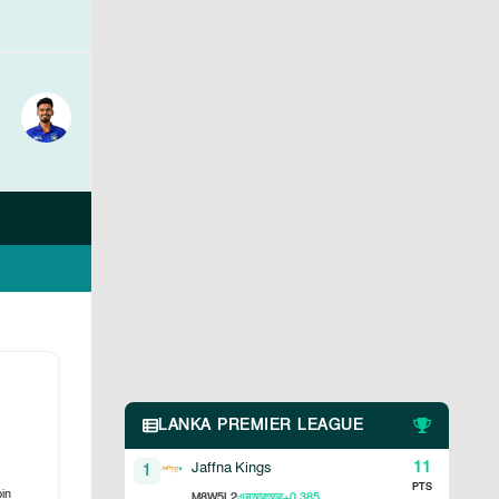
LANKA PREMIER LEAGUE
11
Jaffna Kings
1
PTS
in
8
5
2
+0.385
M
W
L
এনআরআর