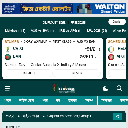
English
06, August 2026
|
am 9:00:33
Matches (
116
)
AUS vs BAN
(
1
)
IRE vs AFG
(
1
)
LPL 2026
(
24
)
WI vs PAK
STUMPS
SCHEDULE
3-DAY WARM-UP
FIRST CLASS
AUS VS BAN
CA-XI
*51/2
IRELA
12
BAN
263/10
AFGH
75.5
Stumps : Day 1 - Cricket Australia XI trail by 212 runs.
Starts at
Aug
FIXTURES
STATS
F
প্রচ্ছদ
লাইভ স্কোর
খবর
দল
ছবিঘর
ভিডিও
ফিকচার
ফলাফ
প্রচ্ছদ
লাইভ স্কোর
Gujarat Vs Services, Group D
RESULT