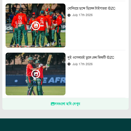
বোলিংয়ে ছন্দে ছিলেন টাইগাররা ©ZC
July 17th 2026
দুই ওপেনারই তুলে নেন ফিফটি ©ZC
July 17th 2026
সবগুলো ছবি দেখুন