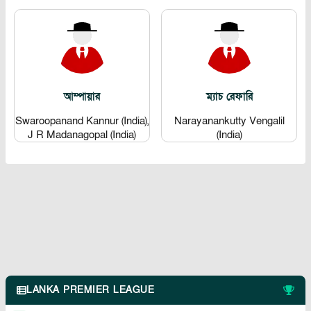
আম্পায়ার
ম্যাচ রেফারি
Swaroopanand Kannur (India),
Narayanankutty Vengalil
J R Madanagopal (India)
(India)
LANKA PREMIER LEAGUE