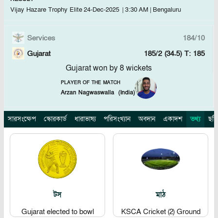
Vijay Hazare Trophy Elite
24-Dec-2025
|
3:30 AM
|
Bengaluru
Services
184/10
Gujarat
185/2 (34.5)
T: 185
Gujarat won by 8 wickets
PLAYER OF THE MATCH
Arzan Nagwaswalla
(
India
)
সারসংক্ষেপ
স্কোরকার্ড
ধারাভাষ্য
পরিসংখ্যান
অবদান
একাদশ
তথ্য
ছবি
টস
মাঠ
Gujarat elected to bowl
KSCA Cricket (2) Ground