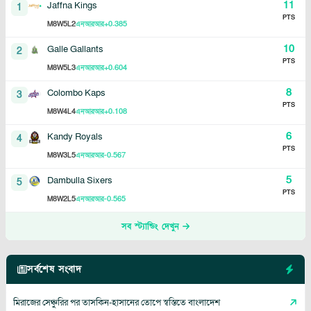
11
Jaffna Kings
1
PTS
8
5
2
+0.385
M
W
L
এনআরআর
10
Galle Gallants
2
PTS
8
5
3
+0.604
M
W
L
এনআরআর
8
Colombo Kaps
3
PTS
8
4
4
+0.108
M
W
L
এনআরআর
6
Kandy Royals
4
PTS
8
3
5
-0.567
M
W
L
এনআরআর
5
Dambulla Sixers
5
PTS
8
2
5
-0.565
M
W
L
এনআরআর
সব স্ট্যান্ডিং দেখুন
সর্বশেষ সংবাদ
মিরাজের সেঞ্চুরির পর তাসকিন-হাসানের তোপে স্বস্তিতে বাংলাদেশ