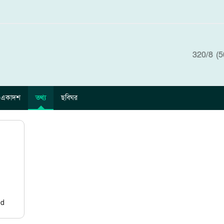
320/8 (5
একাদশ
তথ্য
ছবিঘর
nd