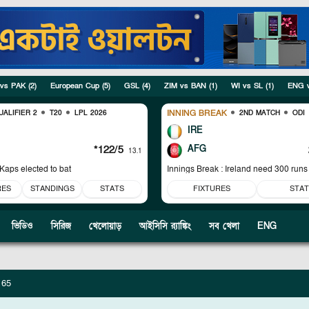
 vs PAK
(
2
)
European Cup
(
5
)
GSL
(
4
)
ZIM vs BAN
(
1
)
WI vs SL
(
1
)
ENG 
INNING BREAK
UALIFIER 2
T20
LPL 2026
2ND MATCH
ODI
IRE
*122/5
AFG
13.1
aps elected to bat
Innings Break : Ireland need 300 runs
remaining overs
RES
STANDINGS
STATS
FIXTURES
STAT
ভিডিও
সিরিজ
খেলোয়াড়
আইসিসি র‍্যাঙ্কিং
সব খেলা
ENG
 65