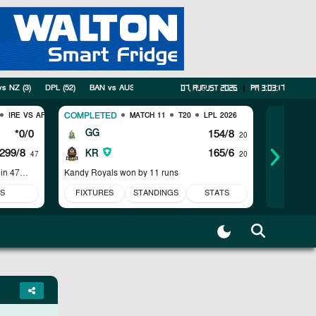
vs NZ
(
3
)
DPL
(
52
)
BAN vs AUS
(
2
)
ICC Womens T20 World Cup Warm-up Mat
07, August 2026
|
pm 3:03:18
COMPLETED
COMPLET
IRE VS AFG
MATCH 11
T20
LPL 2026
*0/0
GG
154/8
DS
20
299/8
165/6
KR
CK
47
20
 in 47
Kandy Royals won by 11 runs
Colombo K
S
FIXTURES
STANDINGS
STATS
FIXTUR