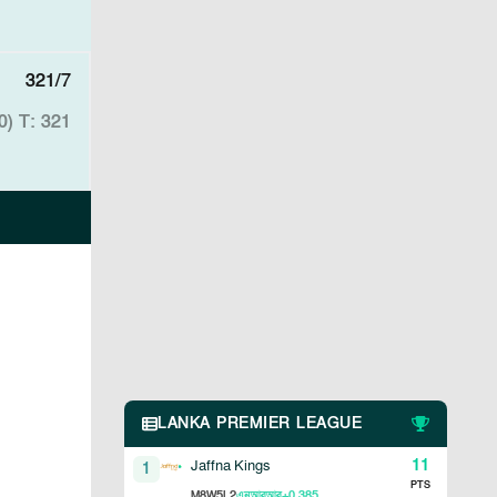
321/7
0)
T: 321
LANKA PREMIER LEAGUE
11
Jaffna Kings
1
PTS
8
5
2
+0.385
M
W
L
এনআরআর