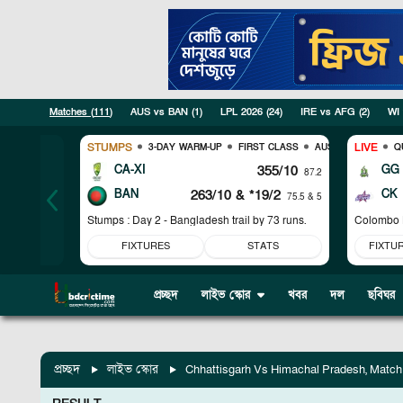
Matches (
111
)
AUS vs BAN
(
1
)
LPL 2026
(
24
)
IRE vs AFG
(
2
)
WI
STUMPS
LIVE
3-DAY WARM-UP
FIRST CLASS
AUS VS BAN
Q
CA-XI
355/10
GG
87.2
BAN
263/10
& *19/2
CK
75.5 & 5
Stumps : Day 2 - Bangladesh trail by 73 runs.
Colombo K
FIXTURES
STATS
FIXTU
প্রচ্ছদ
লাইভ স্কোর
খবর
দল
ছবিঘর
প্রচ্ছদ
লাইভ স্কোর
Chhattisgarh Vs Himachal Pradesh, Match