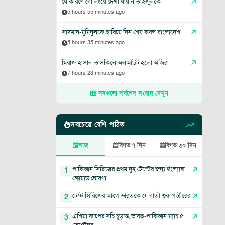
যে কারণে বোলিংয়ে দেখা যায়নি তাইজুলকে
5 hours 55 minutes ago
সাদমান-মুমিনুলকে হারিয়ে দিন শেষ করল বাংলাদেশ
5 hours 35 minutes ago
মিরাজ-হাসান-তাসকিনে অলআউট হলো অজিরা
7 hours 23 minutes ago
সবগুলো সর্বশেষ সংবাদ দেখুন
সবচেয়ে বেশি পঠিত
আজ
বিগত ৭ দিন
বিগত ৩০ দিন
পাকিস্তান সিরিজের প্রথম দুই টেস্টের জন্য ইংল্যান্ড
1
স্কোয়াড ঘোষণা
টেস্ট সিরিজের আগে ভারতকে যে বার্তা গুরু গম্ভীরের
2
এশিয়া কাপের সূচি চূড়ান্ত, ভারত-পাকিস্তান ম্যাচ ৫
3