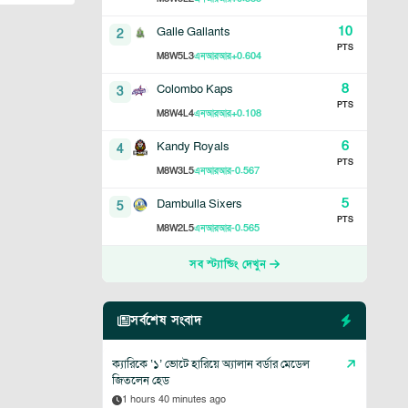
10
Galle Gallants
2
PTS
8
5
3
+0.604
M
W
L
এনআরআর
8
Colombo Kaps
3
PTS
8
4
4
+0.108
M
W
L
এনআরআর
6
Kandy Royals
4
PTS
8
3
5
-0.567
M
W
L
এনআরআর
5
Dambulla Sixers
5
PTS
8
2
5
-0.565
M
W
L
এনআরআর
সব স্ট্যান্ডিং দেখুন
সর্বশেষ সংবাদ
ক্যারিকে ‘১’ ভোটে হারিয়ে অ্যালান বর্ডার মেডেল
জিতলেন হেড
1 hours 40 minutes ago