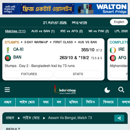
English
07, August 2026
|
pm 6:42:09
Matches (
111
)
AUS vs BAN
(
1
)
IRE vs AFG
(
2
)
WI vs PAK
(
2
)
LPL 2026
STUMPS
COMPLETE
3-DAY WARM-UP
FIRST CLASS
AUS VS BAN
CA-XI
355/10
IRE
87.2
BAN
263/10
& *19/2
AFG
75.5 & 5
Stumps : Day 2 - Bangladesh trail by 73 runs.
Afghanistan 
FIXTURES
STATS
F
প্রচ্ছদ
লাইভ স্কোর
খবর
দল
ছবিঘর
ভিডিও
ফিকচার
ফলাফ
প্রচ্ছদ
লাইভ স্কোর
Assam Vs Bengal, Match 73
RESULT