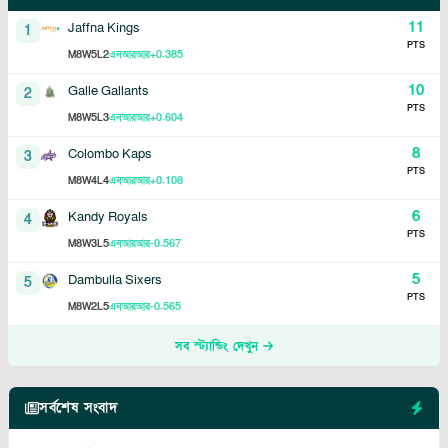
11
Jaffna Kings
1
PTS
8
5
2
+0.385
M
W
L
এনআরআর
10
Galle Gallants
2
PTS
8
5
3
+0.604
M
W
L
এনআরআর
8
Colombo Kaps
3
PTS
8
4
4
+0.108
M
W
L
এনআরআর
6
Kandy Royals
4
PTS
8
3
5
-0.567
M
W
L
এনআরআর
5
Dambulla Sixers
5
PTS
8
2
5
-0.565
M
W
L
এনআরআর
সব স্ট্যান্ডিং দেখুন
সর্বশেষ সংবাদ