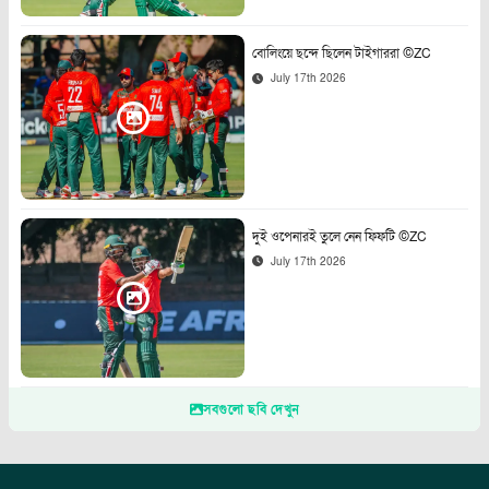
বোলিংয়ে ছন্দে ছিলেন টাইগাররা ©ZC
July 17th 2026
দুই ওপেনারই তুলে নেন ফিফটি ©ZC
July 17th 2026
সবগুলো ছবি দেখুন