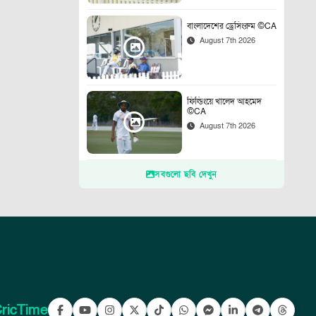
বাংলাদেশের ড্রেসিংরুম ©CA
August 7th 2026
ফিল্ডিংয়ে খালেদ আহমেদ
©CA
August 7th 2026
সবগুলো ছবি দেখুন
ricTime