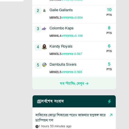
10
Galle Gallants
2
PTS
8
5
3
+0.604
M
W
L
এনআরআর
8
Colombo Kaps
3
PTS
8
4
4
+0.108
M
W
L
এনআরআর
6
Kandy Royals
4
PTS
8
3
5
-0.567
M
W
L
এনআরআর
5
Dambulla Sixers
5
PTS
8
2
5
-0.565
M
W
L
এনআরআর
সব স্ট্যান্ডিং দেখুন
সর্বশেষ সংবাদ
সাকিবের জোড়া শিকারের পরেও জাফনার স্বপ্নভঙ্গ করে
চ্যাম্পিয়ন গল
1 hours 53 minutes ago