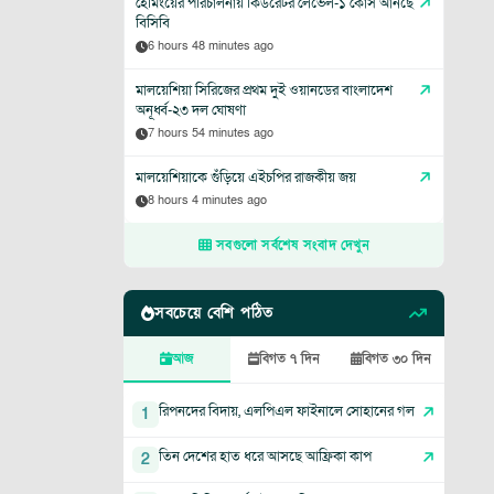
হেমিংয়ের পরিচালনায় কিউরেটর লেভেল-১ কোর্স আনছে
বিসিবি
6 hours 48 minutes ago
মালয়েশিয়া সিরিজের প্রথম দুই ওয়ানডের বাংলাদেশ
অনূর্ধ্ব-২৩ দল ঘোষণা
7 hours 54 minutes ago
মালয়েশিয়াকে গুঁড়িয়ে এইচপির রাজকীয় জয়
8 hours 4 minutes ago
সবগুলো সর্বশেষ সংবাদ দেখুন
সবচেয়ে বেশি পঠিত
আজ
বিগত ৭ দিন
বিগত ৩০ দিন
রিপনদের বিদায়, এলপিএল ফাইনালে সোহানের গল
1
তিন দেশের হাত ধরে আসছে আফ্রিকা কাপ
2