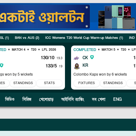
 SL
(
1
)
BAN vs AUS
(
2
)
ICC Womens T20 World Cup Warm-up Matches
(
1
)
IND
TED
COMPLETED
MATCH 4
T20
LPL 2026
MATCH 5
T20
LP
130/10
1
CK
19.3
133/5
KR
1
19
ngs won by 5 wickets
Colombo Kaps won by 6 wickets
RES
STANDINGS
STATS
FIXTURES
STANDINGS
ভিডিও
সিরিজ
খেলোয়াড়
আইসিসি র‍্যাঙ্কিং
সব খেলা
ENG