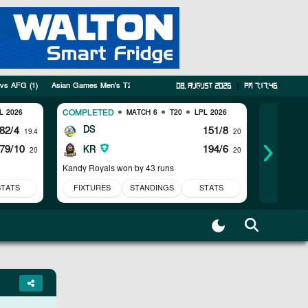
 vs AFG
(
1
)
Asian Games Men's T20I
(
5
)
Tri Series
(
3
)
SWTS
(
1
)
PAK vs AU
08, August 2026
|
pm 7:17:47
COMPLETED
COMPLET
L 2026
MATCH 6
T20
LPL 2026
82/4
DS
151/8
JK
19.4
20
79/10
194/6
CK
KR
20
20
Kandy Royals won by 43 runs
Jaffna Kin
STATS
FIXTURES
STANDINGS
STATS
FIXTUR