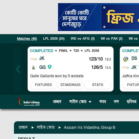
Matches (
46
)
LPL 2026
(
24
)
IRE vs AFG
(
3
)
WI vs PAK
(
2
)
WI vs
COMPLETED
COMPLE
FINAL
T20
LPL 2026
JK
123/10
DS
19.3
126/5
GG
JK
15.5
Galle Gallants won by 5 wickets
Jaffna Ki
FIXTURES
STANDINGS
STATS
FIXTU
প্রচ্ছদ
লাইভ স্কোর
খবর
দল
ছবিঘর
প্রচ্ছদ
লাইভ স্কোর
Assam Vs Vidarbha, Group B