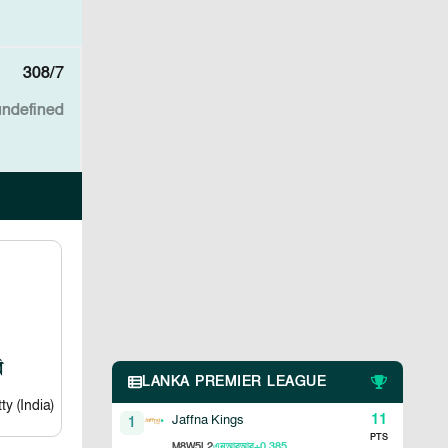
308/7
undefined
ি
LANKA PREMIER LEAGUE
y (India)
11
Jaffna Kings
1
PTS
8
5
2
+0.385
M
W
L
এনআরআর