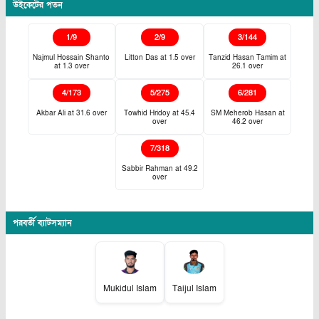
উইকেটের পতন
1
/
9
2
/
9
3
/
144
Najmul Hossain Shanto
Litton Das
at
1.5
over
Tanzid Hasan Tamim
at
at
1.3
over
26.1
over
4
/
173
5
/
275
6
/
281
Akbar Ali
at
31.6
over
Towhid Hridoy
at
45.4
SM Meherob Hasan
at
over
46.2
over
7
/
318
Sabbir Rahman
at
49.2
over
পরবর্তী ব্যাটসম্যান
Mukidul Islam
Taijul Islam