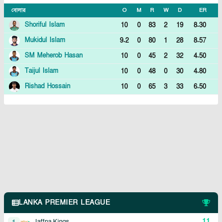
বোলার
O
M
R
W
D
ER
Shoriful Islam
10
0
83
2
19
8.30
Mukidul Islam
9.2
0
80
1
28
8.57
SM Meherob Hasan
10
0
45
2
32
4.50
Taijul Islam
10
0
48
0
30
4.80
Rishad Hossain
10
0
65
3
33
6.50
LANKA PREMIER LEAGUE
11
Jaffna Kings