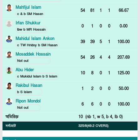
Mahfijul Islam
54
81
1
1
66.67
c & b SM Hasan
Irfan Shukkur
0
1
0
0
0.00
lbw b MR Hossain
Mahidul Islam Ankon
39
39
5
1
100.00
c TW Hridoy b SM Hasan
Mosaddek Hossain
54
26
4
4
207.69
Not out
Abu Hider
10
8
0
1
125.00
c Mukidul Islam b S Islam
Rakibul Hasan
1
2
0
0
50.00
b S Islam
Ripon Mondol
6
6
0
0
100.00
Not out
অতিরিক্ত
10
(nb
1
, w
5
, b
4
, lb
0
)
সর্বমোট
325/8
(49.2 OVERS)