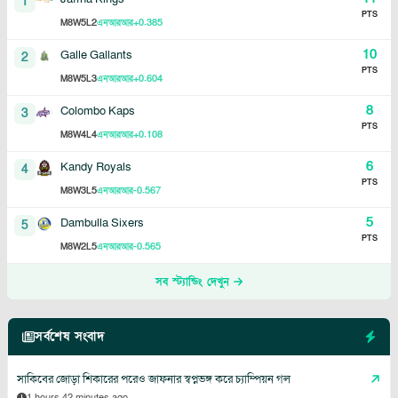
1
PTS
8
5
2
+0.385
M
W
L
এনআরআর
10
Galle Gallants
2
PTS
8
5
3
+0.604
M
W
L
এনআরআর
8
Colombo Kaps
3
PTS
8
4
4
+0.108
M
W
L
এনআরআর
6
Kandy Royals
4
PTS
8
3
5
-0.567
M
W
L
এনআরআর
5
Dambulla Sixers
5
PTS
8
2
5
-0.565
M
W
L
এনআরআর
সব স্ট্যান্ডিং দেখুন
সর্বশেষ সংবাদ
সাকিবের জোড়া শিকারের পরেও জাফনার স্বপ্নভঙ্গ করে চ্যাম্পিয়ন গল
1 hours 42 minutes ago