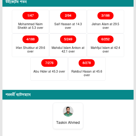
উইকেটের পতন
1
/
47
2
/
94
3
/
188
Mohammad Naim
Saif Hassan
at
14.3
Jishan Alam
at
29.5
Sheikh
at
5.3
over
over
over
4
/
188
5
/
249
6
/
252
Irfan Shukkur
at
29.6
Mahidul Islam Ankon
at
Mahfijul Islam
at
42.4
over
42.1
over
over
7
/
276
8
/
278
Abu Hider
at
45.3
over
Rakibul Hasan
at
45.6
over
পরবর্তী ব্যাটসম্যান
Taskin Ahmed