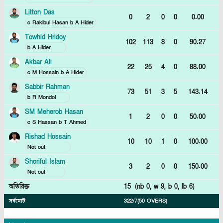
Litton Das
0
2
0
0
0.00
c Rakibul Hasan b A Hider
Towhid Hridoy
102
113
8
0
90.27
b A Hider
Akbar Ali
22
25
4
0
88.00
c M Hossain b A Hider
Sabbir Rahman
73
51
3
5
143.14
b R Mondol
SM Meherob Hasan
1
2
0
0
50.00
c S Hassan b T Ahmed
Rishad Hossain
10
10
1
0
100.00
Not out
Shoriful Islam
3
2
0
0
150.00
Not out
অতিরিক্ত
15
(nb
0
, w
9
, b
0
, lb
6
)
সর্বমোট
322/7
(50 OVERS)