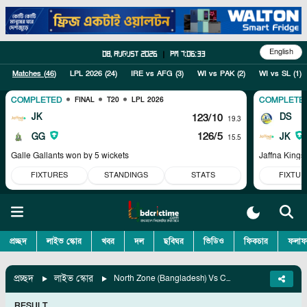
English
08, August 2026
|
pm 7:06:34
Matches (
46
)
LPL 2026
(
24
)
IRE vs AFG
(
3
)
WI vs PAK
(
2
)
WI vs SL
(
1
)
COMPLETED
COMPLETE
FINAL
T20
LPL 2026
JK
123/10
DS
19.3
126/5
GG
JK
15.5
Galle Gallants won by 5 wickets
Jaffna Kings
FIXTURES
STANDINGS
STATS
FIXTUR
প্রচ্ছদ
লাইভ স্কোর
খবর
দল
ছবিঘর
ভিডিও
ফিকচার
ফলাফ
প্রচ্ছদ
লাইভ স্কোর
North Zone (Bangladesh) Vs Central Zone (Bangladesh), Match 6
RESULT