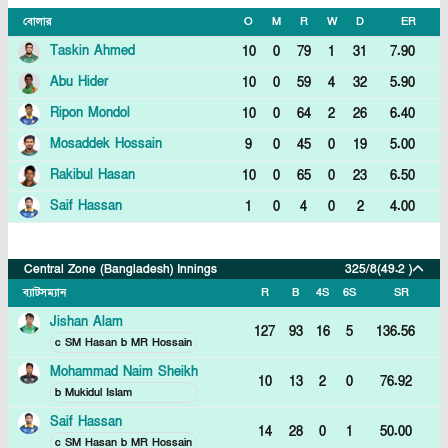
বোলার
O
M
R
W
D
ER
Taskin Ahmed
10
0
79
1
31
7.90
Abu Hider
10
0
59
4
32
5.90
Ripon Mondol
10
0
64
2
26
6.40
Mosaddek Hossain
9
0
45
0
19
5.00
Rakibul Hasan
10
0
65
0
23
6.50
Saif Hassan
1
0
4
0
2
4.00
Central Zone (bangladesh) Innings
325/8
(49.2 )
ব্যাটসম্যান
R
B
4S
6S
SR
Jishan Alam
127
93
16
5
136.56
c SM Hasan b MR Hossain
Mohammad Naim Sheikh
10
13
2
0
76.92
b Mukidul Islam
Saif Hassan
14
28
0
1
50.00
c SM Hasan b MR Hossain