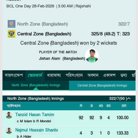
BCL One Day
28-Feb-2026
|
3:00 AM
|
Rajshahi
North Zone (Bangladesh)
322/7
Central Zone (Bangladesh)
325/8 (49.2)
T: 323
Central Zone (Bangladesh) won by 2 wickets
PLAYER OF THE MATCH
Jishan Alam
(
Bangladesh
)
সারসংক্ষেপ
স্কোরকার্ড
ধারাভাষ্য
পরিসংখ্যান
অবদান
একাদশ
তথ্য
ছবি
North Zone (bangladesh) Innings
Central Zone (bangladesh) Innings
North Zone (bangladesh) Innings
322/7
(50 )
ব্যাটসম্যান
R
B
4S
6S
SR
Tanzid Hasan Tamim
92
92
9
4
100.00
c M Islam b R Mondol
Najmul Hossain Shanto
4
3
1
0
133.33
b A Hider