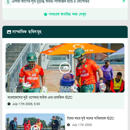
এশিয়া কাপের সূচি চূড়ান্ত, ভারত-পাকিস্তান ম্যাচ ৫ সেপ্টেম্বর
5
সবগুলো জনপ্রিয় খবর দেখুন
সাম্প্রতিক ছবিসমূহ
বাংলাদেশের দুই ওপেনার সাইফ এবং তানজিদ ©ZC
July 17th 2026, 6:00
টসের সময় দুই দলের অধিনায়ক ©ZC
July 17th 2026