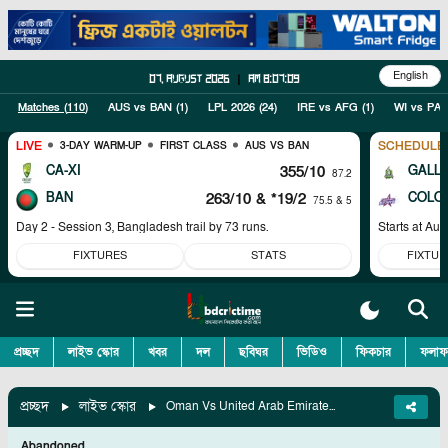
English
07, August 2026
|
am 8:07:10
Matches (
110
)
AUS vs BAN
(
1
)
LPL 2026
(
24
)
IRE vs AFG
(
1
)
WI vs PAK
LIVE
SCHEDULE
3-DAY WARM-UP
FIRST CLASS
AUS VS BAN
CA-XI
355/10
GALL
87.2
BAN
263/10
& *19/2
COLO
75.5 & 5
Day 2 - Session 3, Bangladesh trail by 73 runs.
Starts at
Aug
FIXTURES
STATS
FIXTUR
প্রচ্ছদ
লাইভ স্কোর
খবর
দল
ছবিঘর
ভিডিও
ফিকচার
ফলাফ
প্রচ্ছদ
লাইভ স্কোর
Oman Vs United Arab Emirates, Match 93
Abandoned