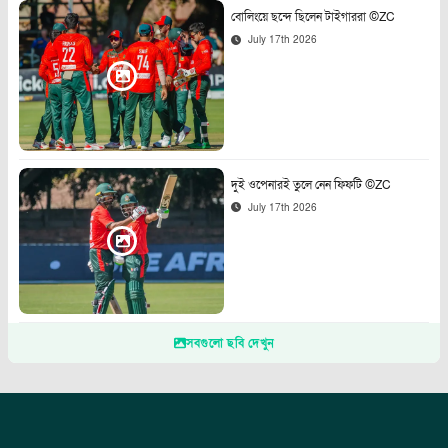
বোলিংয়ে ছন্দে ছিলেন টাইগাররা ©ZC
July 17th 2026
দুই ওপেনারই তুলে নেন ফিফটি ©ZC
July 17th 2026
সবগুলো ছবি দেখুন