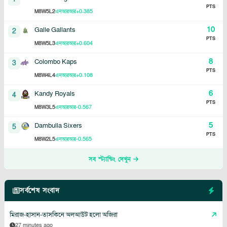
PTS
8
5
2
+0.385
M
W
L
এনআরআর
10
Galle Gallants
2
PTS
8
5
3
+0.604
M
W
L
এনআরআর
8
Colombo Kaps
3
PTS
8
4
4
+0.108
M
W
L
এনআরআর
6
Kandy Royals
4
PTS
8
3
5
-0.567
M
W
L
এনআরআর
5
Dambulla Sixers
5
PTS
8
2
5
-0.565
M
W
L
এনআরআর
সব স্ট্যান্ডিং দেখুন
সর্বশেষ সংবাদ
মিরাজ-হাসান-তাসকিনে অলআউট হলো অজিরা
27 minutes ago