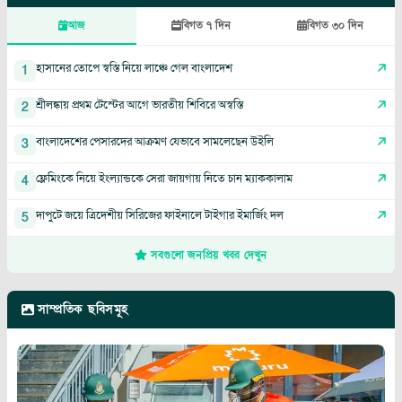
আজ
বিগত ৭ দিন
বিগত ৩০ দিন
হাসানের তোপে স্বস্তি নিয়ে লাঞ্চে গেল বাংলাদেশ
1
শ্রীলঙ্কায় প্রথম টেস্টের আগে ভারতীয় শিবিরে অস্বস্তি
2
বাংলাদেশের পেসারদের আক্রমণ যেভাবে সামলেছেন উইলি
3
ফ্লেমিংকে নিয়ে ইংল্যান্ডকে সেরা জায়গায় নিতে চান ম্যাককালাম
4
দাপুটে জয়ে ত্রিদেশীয় সিরিজের ফাইনালে টাইগার ইমার্জিং দল
5
সবগুলো জনপ্রিয় খবর দেখুন
সাম্প্রতিক ছবিসমূহ