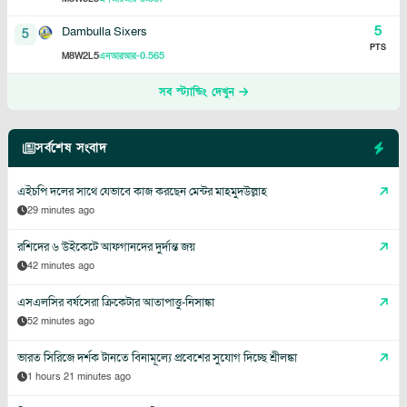
5
Dambulla Sixers
5
PTS
8
2
5
-0.565
M
W
L
এনআরআর
সব স্ট্যান্ডিং দেখুন
সর্বশেষ সংবাদ
এইচপি দলের সাথে যেভাবে কাজ করছেন মেন্টর মাহমুদউল্লাহ
29 minutes ago
রশিদের ৬ উইকেটে আফগানদের দুর্দান্ত জয়
42 minutes ago
এসএলসির বর্ষসেরা ক্রিকেটার আতাপাত্তু-নিসাঙ্কা
52 minutes ago
ভারত সিরিজে দর্শক টানতে বিনামূল্যে প্রবেশের সুযোগ দিচ্ছে শ্রীলঙ্কা
1 hours 21 minutes ago