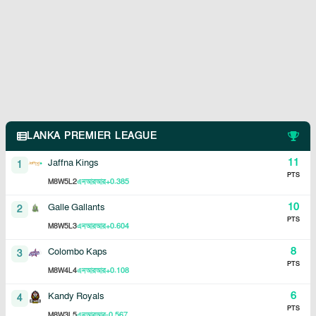
LANKA PREMIER LEAGUE
11
Jaffna Kings
1
PTS
8
5
2
+0.385
M
W
L
এনআরআর
10
Galle Gallants
2
PTS
8
5
3
+0.604
M
W
L
এনআরআর
8
Colombo Kaps
3
PTS
8
4
4
+0.108
M
W
L
এনআরআর
6
Kandy Royals
4
PTS
8
3
5
-0.567
M
W
L
এনআরআর