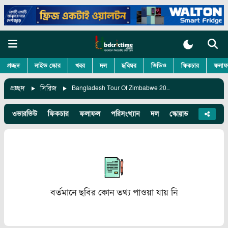
প্রচ্ছদ
লাইভ স্কোর
খবর
দল
ছবিঘর
ভিডিও
ফিকচার
ফলাফ
প্রচ্ছদ
সিরিজ
Bangladesh Tour Of Zimbabwe 2022
ওভারভিউ
ফিকচার
ফলাফল
পরিসংখ্যান
দল
স্কোয়াড
খবর
ছ
বর্তমানে ছবির কোন তথ্য পাওয়া যায় নি