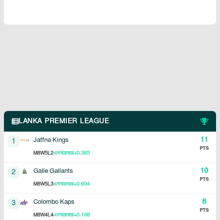
LANKA PREMIER LEAGUE
11
Jaffna Kings
1
PTS
8
5
2
+0.385
M
W
L
এনআরআর
10
Galle Gallants
2
PTS
8
5
3
+0.604
M
W
L
এনআরআর
8
Colombo Kaps
3
PTS
8
4
4
+0.108
M
W
L
এনআরআর