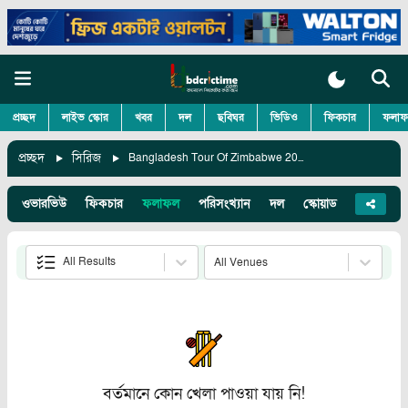
প্রচ্ছদ
লাইভ স্কোর
খবর
দল
ছবিঘর
ভিডিও
ফিকচার
ফলাফ
প্রচ্ছদ
সিরিজ
Bangladesh Tour Of Zimbabwe 2022
ওভারভিউ
ফিকচার
ফলাফল
পরিসংখ্যান
দল
স্কোয়াড
খবর
ছ
All Results
All Venues
বর্তমানে কোন খেলা পাওয়া যায় নি!