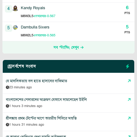
6
Kandy Royals
4
PTS
8
3
5
-0.567
M
W
L
এনআরআর
5
Dambulla Sixers
5
PTS
8
2
5
-0.565
M
W
L
এনআরআর
সব স্ট্যান্ডিং দেখুন
সর্বশেষ সংবাদ
যে মানসিকতায় বল হাতে হাসানের বাজিমাত
23 minutes ago
বাংলাদেশের পেসারদের আক্রমণ যেভাবে সামলেছেন উইলি
1 hours 3 minutes ago
শ্রীলঙ্কায় প্রথম টেস্টের আগে ভারতীয় শিবিরে অস্বস্তি
1 hours 31 minutes ago
যে কারণে বোলিংয়ে দেখা যায়নি তাইজুলকে