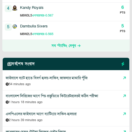
6
Kandy Royals
4
PTS
8
3
5
-0.567
M
W
L
এনআরআর
5
Dambulla Sixers
5
PTS
8
2
5
-0.565
M
W
L
এনআরআর
সব স্ট্যান্ডিং দেখুন
সর্বশেষ সংবাদ
ফাইনালে ব্যাট হাতে বিবর্ণ হৃদয়-সাকিব, জাফনার মাঝারি পুঁজি
54 minutes ago
বাংলাদেশ সিরিজের আগে পিচ প্রস্তুতিতে কিউরেটরদেরই কঠিন পরীক্ষা
1 hours 18 minutes ago
এলপিএলের ফাইনালে আগে ব্যাটিংয়ে সাকিব-হৃদয়রা
2 hours 39 minutes ago
রুবেলদের যেসব টোটকা দিচ্ছেন মেন্টর রিয়াদ