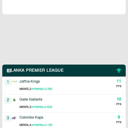
LANKA PREMIER LEAGUE
11
Jaffna Kings
1
PTS
8
5
2
+0.385
M
W
L
এনআরআর
10
Galle Gallants
2
PTS
8
5
3
+0.604
M
W
L
এনআরআর
8
Colombo Kaps
3
PTS
8
4
4
+0.108
M
W
L
এনআরআর