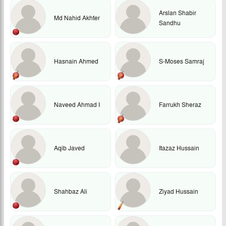
Arslan Shabir
Md Nahid Akhter
Sandhu
Hasnain Ahmed
S-Moses Samraj
Naveed Ahmad I
Farrukh Sheraz
Aqib Javed
Itazaz Hussain
Shahbaz Ali
Ziyad Hussain