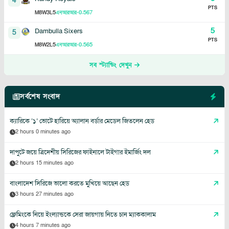
4
PTS
8
3
5
-0.567
M
W
L
এনআরআর
5
Dambulla Sixers
5
PTS
8
2
5
-0.565
M
W
L
এনআরআর
সব স্ট্যান্ডিং দেখুন
সর্বশেষ সংবাদ
ক্যারিকে ‘১’ ভোটে হারিয়ে অ্যালান বর্ডার মেডেল জিতলেন হেড
2 hours 0 minutes ago
দাপুটে জয়ে ত্রিদেশীয় সিরিজের ফাইনালে টাইগার ইমার্জিং দল
2 hours 15 minutes ago
বাংলাদেশ সিরিজে ভালো করতে মুখিয়ে আছেন হেড
3 hours 27 minutes ago
ফ্লেমিংকে নিয়ে ইংল্যান্ডকে সেরা জায়গায় নিতে চান ম্যাককালাম
4 hours 7 minutes ago