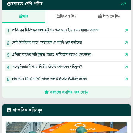
সবচেয়ে বেশি পঠিত
আজ
বিগত ৭ দিন
বিগত ৩০ দিন
পাকিস্তান সিরিজের প্রথম দুই টেস্টের জন্য ইংল্যান্ড স্কোয়াড ঘোষণা
1
টেস্ট সিরিজের আগে ভারতকে যে বার্তা গুরু গম্ভীরের
2
এশিয়া কাপের সূচি চূড়ান্ত, ভারত-পাকিস্তান ম্যাচ ৫ সেপ্টেম্বর
3
অস্ট্রেলিয়ার বিপক্ষে দ্বিতীয় টেস্টে খেলবেন শরিফুল?
4
হার দিয়ে টি-টোয়েন্টি সিরিজ শুরু টাইগ্রেস ইমার্জিং দলের
5
সবগুলো জনপ্রিয় খবর দেখুন
সাম্প্রতিক ছবিসমূহ