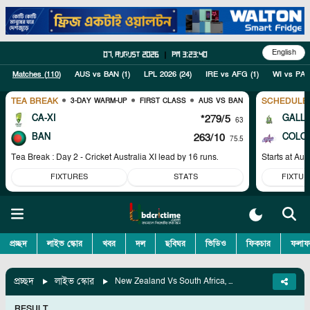
English
07, August 2026
|
pm 3:23:41
Matches (
110
)
AUS vs BAN
(
1
)
LPL 2026
(
24
)
IRE vs AFG
(
1
)
WI vs PAK
TEA BREAK
SCHEDULE
3-DAY WARM-UP
FIRST CLASS
AUS VS BAN
CA-XI
*279/5
GALL
63
BAN
263/10
COLO
75.5
Tea Break : Day 2 - Cricket Australia XI lead by 16 runs.
Starts at
Aug
FIXTURES
STATS
FIXTUR
প্রচ্ছদ
লাইভ স্কোর
খবর
দল
ছবিঘর
ভিডিও
ফিকচার
ফলাফ
প্রচ্ছদ
লাইভ স্কোর
New Zealand Vs South Africa, 1st T20I
RESULT