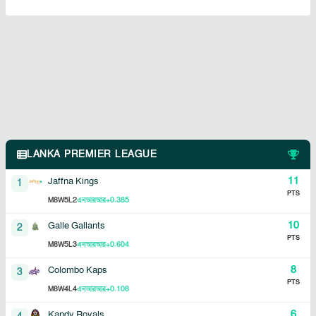
LANKA PREMIER LEAGUE
11
Jaffna Kings
1
PTS
8
5
2
+0.385
M
W
L
এনআরআর
10
Galle Gallants
2
PTS
8
5
3
+0.604
M
W
L
এনআরআর
8
Colombo Kaps
3
PTS
8
4
4
+0.108
M
W
L
এনআরআর
6
Kandy Royals