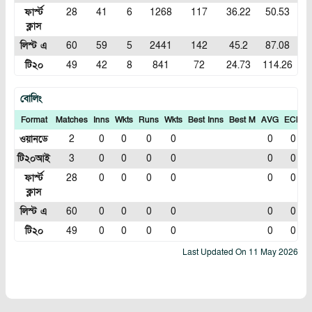
ফার্স্ট
28
41
6
1268
117
36.22
50.53
ক্লাস
লিস্ট এ
60
59
5
2441
142
45.2
87.08
টি২০
49
42
8
841
72
24.73
114.26
বোলিং
Format
Matches
Inns
Wkts
Runs
Wkts
Best Inns
Best M
AVG
ECN
I
ওয়ানডে
2
0
0
0
0
0
0
টি২০আই
3
0
0
0
0
0
0
ফার্স্ট
28
0
0
0
0
0
0
ক্লাস
লিস্ট এ
60
0
0
0
0
0
0
টি২০
49
0
0
0
0
0
0
Last Updated On
11 May 2026