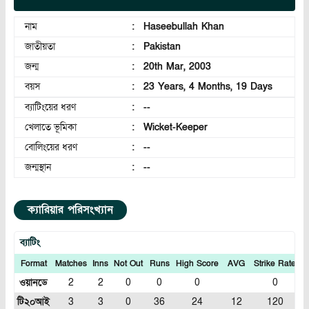
নাম
:
Haseebullah Khan
জাতীয়তা
:
Pakistan
জন্ম
:
20th Mar, 2003
বয়স
:
23 Years, 4 Months, 19 Days
ব্যাটিংয়ের ধরণ
:
--
খেলাতে ভূমিকা
:
Wicket-Keeper
বোলিংয়ের ধরণ
:
--
জন্মস্থান
:
--
ক্যারিয়ার পরিসংখ্যান
ব্যাটিং
Format
Matches
Inns
Not Out
Runs
High Score
AVG
Strike Rate
1
ওয়ানডে
2
2
0
0
0
0
টি২০আই
3
3
0
36
24
12
120