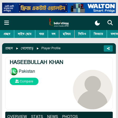
প্রচ্ছদ
লাইভ স্কোর
খবর
দল
ছবিঘর
ভিডিও
ফিকচার
ফলাফ
প্রচ্ছদ
খেলোয়াড়
Player Profile
HASEEBULLAH KHAN
Pakistan
Compare
OVERVIEW
STATS
NEWS
PHOTOS