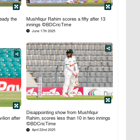
eady the
Mushfiqur Rahim scores a fifty after 13
innings ©BDCricTime
June 17th 2025
Facebook
Tweet
Copy
Disappointing show from Mushfiqur
lion after
Rahim, scores less than 10 in two innings
©BDCricTime
April 22nd 2025