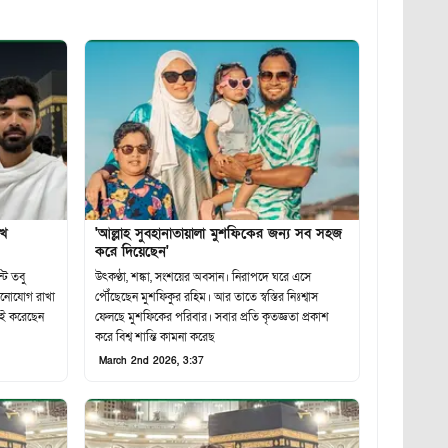
খে
'আল্লাহ সুবহানাতায়ালা মুশফিকের জন্য সব সহজ
করে দিয়েছেন'
টি তবু
উৎকণ্ঠা, শঙ্কা, সংশয়ের অবসান। নিরাপদে ঘরে এসে
মনোযোগ রাখা
পৌঁছেছেন মুশফিকুর রহিম। আর তাতে স্বস্তির নিঃশ্বাস
িই করেছেন
ফেলছে মুশফিকের পরিবার। সবার প্রতি কৃতজ্ঞতা প্রকাশ
করে বিশ্ব শান্তি কামনা করেছ
March 2nd 2026, 3:37