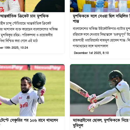
আন্তর্জাতিক ক্রিকেট চান মুশফিক
মুশফিককে দলে নেওয়া ছিল সম্মিলিত সিদ
শান্ত
ীদ চান্দু স্টেডিয়ামে আন্তর্জাতিক ক্রিকেট
বাংলাদেশের অভিজ্ঞ উইকেটকিপার-ব্যাটার মু
 আশাবাদ ব্যক্ত করেছেন বাংলাদেশের অভিজ্ঞ
রহিমকে দলে নেওয়ার সিদ্ধান্তকে ‘গুরুত্বপূর্ণ’ 
র মুশফিকুর রহিম। পরিকল্পনা ও প্রয়োজনীয়
রাজশাহী ওয়ারিয়র্সের নাজমুল হোসেন শান্ত। ন
বিধা নিশ্চিত করা গেলে এই মাঠ
গণমাধ্যমের সঙ্গে আলাপকাল
er 19th 2025, 10:24
December 1st 2025, 8:10
েস্টে সেঞ্চুরির পর ১০৬ রানে থামলেন
ম্যাকব্রাইনের ছোবল, মুশফিককে নিয়
ক
মুমিনুল