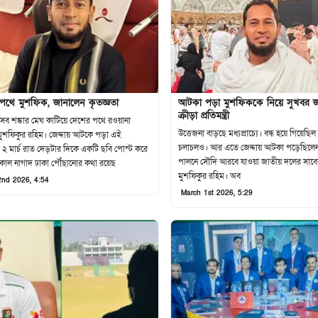
পথে মুশফিক, জানালেন কৃতজ্ঞতা
আটকা পড়া মুশফিককে নিয়ে সুখবর জ
ক্রীড়া প্রতিমন্ত্রী
সব শঙ্কার মেঘ কাটিয়ে দেশের পথে রওয়ানা
উত্তেজনা বাড়ছে মধ্যপ্রাচ্যে। বন্ধ হয়ে গিয়েছিল বিমান
মুশফিকুর রহিম। জেদ্দায় আটকে পড়া এই
চলাচলও। আর এতে জেদ্দায় আটকা পড়েছিলে
র ২ মার্চ রাত দেড়টার দিকে একটি ছবি পোস্ট করে
পালনে সৌদি আরবে যাওয়া জাতীয় দলের সাবেক অধিনায়ক
সকাল নাগাদ ঢাকা পৌঁছানোর কথা রয়েছ
মুশফিকুর রহিম। অব
2nd 2026, 4:54
March 1st 2026, 5:29