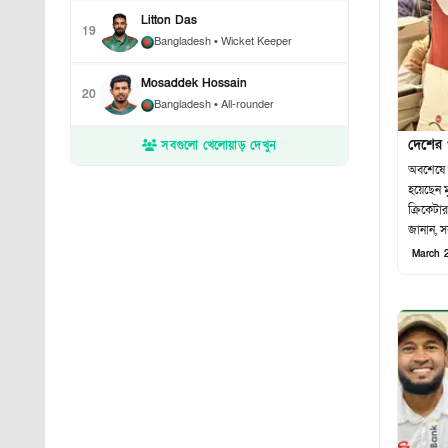
Litton Das
19
Bangladesh
• Wicket Keeper
Mosaddek Hossain
20
Bangladesh
• All-rounder
দেশের 
সবগুলো খেলোয়াড় দেখুন
অবশেষে 
হয়েছেন 
ক্রিকেটা
জানান, 
March 