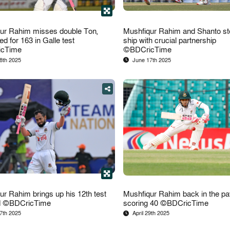
ur Rahim misses double Ton,
Mushfiqur Rahim and Shanto st
d for 163 in Galle test
ship with crucial partnership
cTime
©BDCricTime
8th 2025
June 17th 2025
Facebook
Tweet
Copy
ur Rahim brings up his 12th test
Mushfiqur Rahim back in the pavi
d ©BDCricTime
scoring 40 ©BDCricTime
7th 2025
April 29th 2025