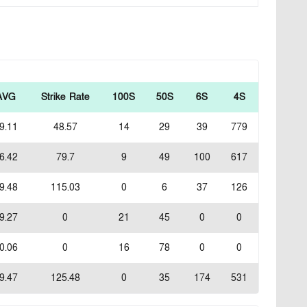
AVG
Strike Rate
100S
50S
6S
4S
9.11
48.57
14
29
39
779
6.42
79.7
9
49
100
617
9.48
115.03
0
6
37
126
9.27
0
21
45
0
0
0.06
0
16
78
0
0
9.47
125.48
0
35
174
531