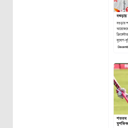
বগুড়ায় 
বগুড়ার শহ
আয়োজনের
ক্রিকেটা
সুযোগ-সু
Decemb
শততম ট
মুশফি