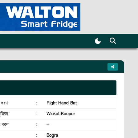
র ধরণ
:
Right Hand Bat
ূমিকা
:
Wicket-Keeper
র ধরণ
:
--
:
Bogra