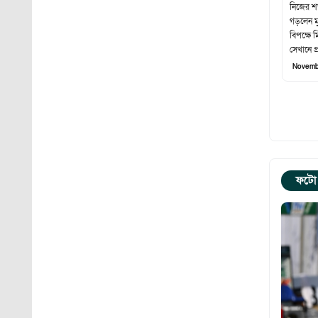
নিজের শ
গড়লেন ম
বিপক্ষে 
সেখানে প
Novemb
ফটো 