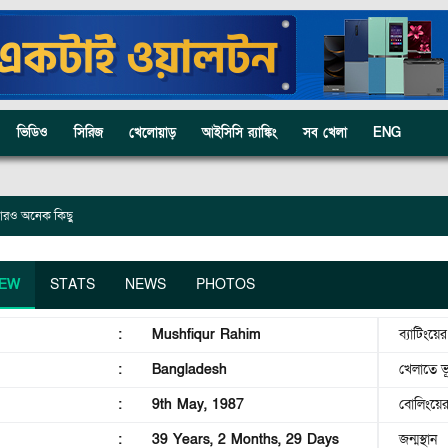
ভিডিও
সিরিজ
খেলোয়াড়
আইসিসি র‍্যাঙ্কিং
সব খেলা
ENG
বং আরও অনেক কিছু
IEW
STATS
NEWS
PHOTOS
:
Mushfiqur Rahim
ব্যাটিংয়ে
:
Bangladesh
খেলাতে ভ
:
9th May, 1987
বোলিংয়ে
:
39 Years, 2 Months, 29 Days
জন্মস্থান