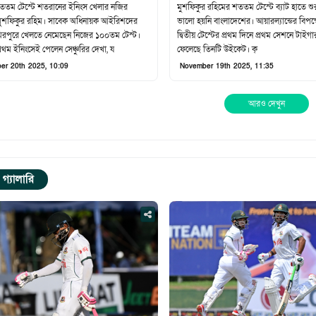
ততম টেস্টে শতরানের ইনিংস খেলার নজির
মুশফিকুর রহিমের শততম টেস্টে ব্যাট হাতে শ
ুশফিকুর রহিম। সাবেক অধিনায়ক আইরিশদের
ভালো হয়নি বাংলাদেশের। আয়ারল্যান্ডের বিপক্
মিরপুরে খেলতে নেমেছেন নিজের ১০০তম টেস্ট।
দ্বিতীয় টেস্টের প্রথম দিনে প্রথম সেশনে টাইগা
্রথম ইনিংসেই পেলেন সেঞ্চুরির দেখা, য
ফেলেছে তিনটি উইকেট। ক্
er 20th 2025, 10:09
November 19th 2025, 11:35
আরও দেখুন
গ্যালারি
Facebook
Tweet
Copy