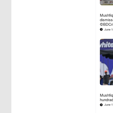
Mushfiq
dismisse
©BDCri
June 1
Mushfiq
hundra
June 1