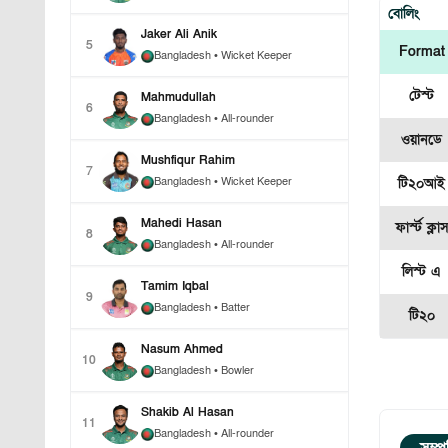
বোলিং
Jaker Ali Anik
5
Format
Bangladesh
• Wicket Keeper
টেস্ট
Mahmudullah
6
Bangladesh
• All-rounder
ওয়ানডে
Mushfiqur Rahim
7
Bangladesh
• Wicket Keeper
টি২০আই
Mahedi Hasan
ফার্স্ট ক্লা
8
Bangladesh
• All-rounder
লিস্ট এ
Tamim Iqbal
9
Bangladesh
• Batter
টি২০
Nasum Ahmed
10
Bangladesh
• Bowler
Shakib Al Hasan
11
Bangladesh
• All-rounder