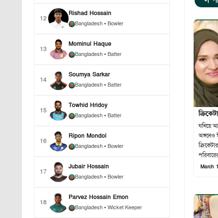
সম্প
Rishad Hossain
12
Bangladesh
• Bowler
Mominul Haque
13
Bangladesh
• Batter
Soumya Sarkar
14
Bangladesh
• Batter
Towhid Hridoy
15
ক্রিকে
Bangladesh
• Batter
ঘনিয়ে আ
Ripon Mondol
অঙ্গনেও
16
ক্রিকেটা
Bangladesh
• Bowler
পরিবারে
Jubair Hossain
March 1
17
Bangladesh
• Bowler
Parvez Hossain Emon
18
Bangladesh
• Wicket Keeper