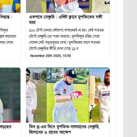
্ধান্ত :
একশতে সেঞ্চুরি : এলিট ক্লাবে মুশফিকের সঙ্গী
যারা
শফিকুর
১০০ টেস্ট খেলার সৌভাগ্য ক'জনেরই বা হয়। সেই শততম
উল্লেখ করেছেন
টেস্টে সেঞ্চুরি তো পরম আরাধ্য। মুশফিকুর রহিম পেয়ে
িলাম শেষে
গেলেন সেই অমৃতসুধার দেখা। মুশফিকের আগে শততম
টেস্টে সেঞ্চুরির কীর্তি দেখা গেছে ১১ ব
November 20th 2025, 10:50
ে লড়ছেন
তিন ড্র-এর দিনে মুশফিক-সালমানের সেঞ্চুরি,
জিসানের ৬ রানের আক্ষেপ