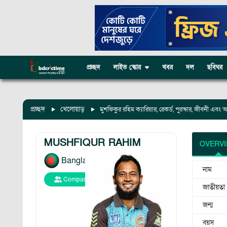
প্রচ্ছদ
লাইভ স্কোর
খবর
দল
ছবিঘর
প্রচ্ছদ
খেলোয়াড়
মুশফিকুর রহিম ক্যারিয়ার, রেকর্ড, পুরস্কার, জীবনী এ
MUSHFIQUR RAHIM
OVERV
Bangladesh
নাম
Compare
জাতীয়তা
জন্ম
বয়স