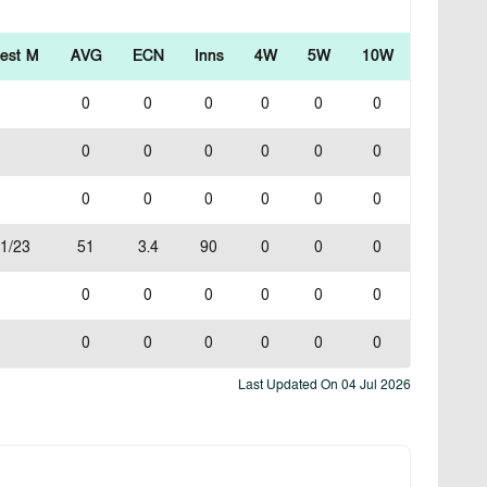
est M
AVG
ECN
Inns
4W
5W
10W
0
0
0
0
0
0
0
0
0
0
0
0
0
0
0
0
0
0
1/23
51
3.4
90
0
0
0
0
0
0
0
0
0
0
0
0
0
0
0
Last Updated On
04 Jul 2026