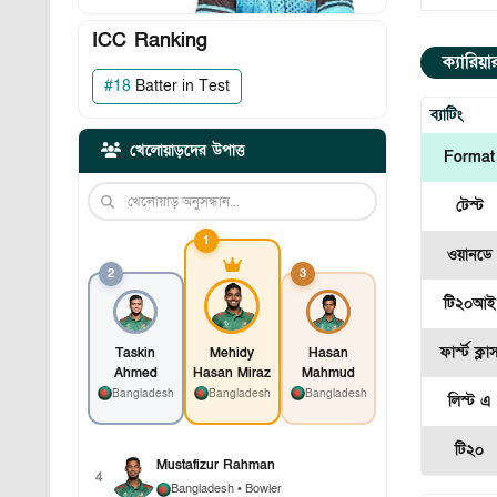
ICC Ranking
ক্যারিয়
#
18
Batter in Test
ব্যাটিং
খেলোয়াড়দের উপাত্ত
Format
টেস্ট
1
ওয়ানডে
2
3
টি২০আই
ফার্স্ট ক্লা
Taskin
Mehidy
Hasan
Ahmed
Hasan Miraz
Mahmud
Bangladesh
Bangladesh
Bangladesh
লিস্ট এ
টি২০
Mustafizur Rahman
4
Bangladesh
• Bowler