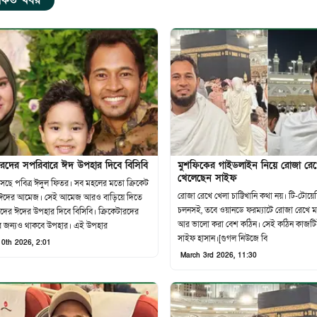
র্কিত খবর
টারদের সপরিবারে ঈদ উপহার দিবে বিসিবি
মুশফিকের গাইডলাইন নিয়ে রোজা রে
খেলেছেন সাইফ
সছে পবিত্র ঈদুল ফিতর। সব মহলের মতো ক্রিকেট
রোজা রেখে খেলা চাট্টিখানি কথা নয়। টি-টোয়েন্
 ঈদের আমেজ। সেই আমেজ আরও বাড়িয়ে দিতে
চলনসই, তবে ওয়ানডে ফরম্যাটে রোজা রেখে 
রদের ঈদের উপহার দিবে বিসিবি। ক্রিকেটারদের
আর ভালো করা বেশ কঠিন। সেই কঠিন কাজট
র জন্যও থাকবে উপহার। এই উপহার
সাইফ হাসান।[গুগল নিউজে বি
0th 2026, 2:01
March 3rd 2026, 11:30