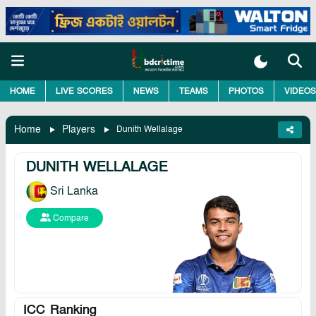
HOME
LIVE SCORES
NEWS
TEAMS
PHOTOS
VIDEOS
Home
Players
Dunith Wellalage
DUNITH WELLALAGE
Sri Lanka
Compare
ICC Ranking