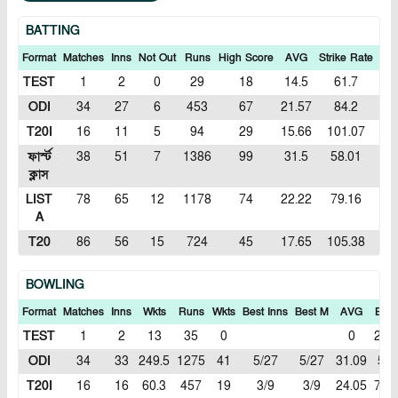
BATTING
Format
Matches
Inns
Not Out
Runs
High Score
AVG
Strike Rate
10
TEST
1
2
0
29
18
14.5
61.7
0
ODI
34
27
6
453
67
21.57
84.2
0
T20I
16
11
5
94
29
15.66
101.07
0
ফার্স্ট
38
51
7
1386
99
31.5
58.01
0
ক্লাস
LIST
78
65
12
1178
74
22.22
79.16
0
A
T20
86
56
15
724
45
17.65
105.38
0
BOWLING
Format
Matches
Inns
Wkts
Runs
Wkts
Best Inns
Best M
AVG
ECN
TEST
1
2
13
35
0
0
2.69
ODI
34
33
249.5
1275
41
5/27
5/27
31.09
5.1
T20I
16
16
60.3
457
19
3/9
3/9
24.05
7.55