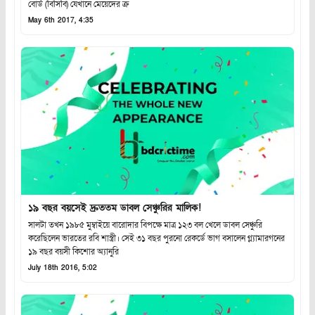
বোর্ড (বিসিবি) যেখানে মেয়েদের ক্র
May 6th 2017, 4:35
১৯ বছর বয়সেই দ্রুততম ডাবল সেঞ্চুরির মালিক!
সালটা তখন ১৯৮৫ মুম্বাইয়ে বারোদার বিপক্ষে মাত্র ১২৩ বল খেলে ডাবল সেঞ্চুরি
করেছিলেন ভারতের রবি শাস্ত্রী। সেই ৩১ বছর পুরনো রেকর্ডে ভাগ বসালেন গ্ল্যামারগনের
১৯ বছর বয়সী কিশোর অ্যানুরি
July 18th 2016, 5:02