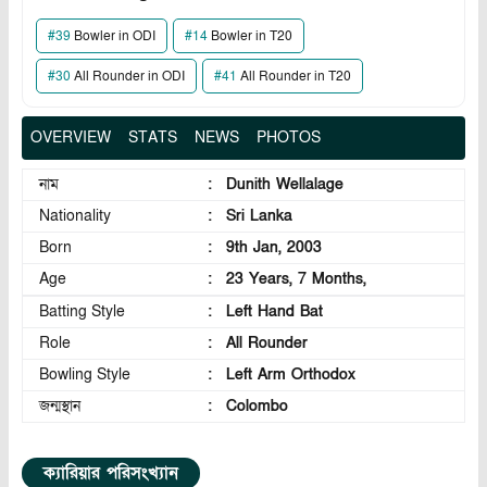
#
39
Bowler in ODI
#
14
Bowler in T20
#
30
All Rounder in ODI
#
41
All Rounder in T20
OVERVIEW
STATS
NEWS
PHOTOS
নাম
:
Dunith Wellalage
Nationality
:
Sri Lanka
Born
:
9th Jan, 2003
Age
:
23 Years, 7 Months,
Batting Style
:
Left Hand Bat
Role
:
All Rounder
Bowling Style
:
Left Arm Orthodox
জন্মস্থান
:
Colombo
ক্যারিয়ার পরিসংখ্যান