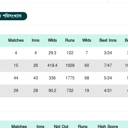
ার পরিসংখ্যান
Matches
Inns
Wkts
Runs
Wkts
Best Inns
B
4
4
29.3
122
7
3/24
15
26
418.4
1928
60
7/47
1
44
43
336
1775
68
5/24
29
28
90.2
732
19
4/31
Matches
Inns
Not Out
Runs
High Score