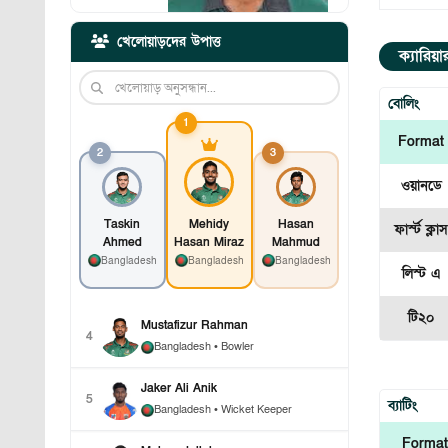
খেলোয়াড়দের উপাত্ত
ক্যারিয়
বোলিং
1
Format
2
3
ওয়ানডে
Taskin
Mehidy
Hasan
ফার্স্ট ক্লাস
Ahmed
Hasan Miraz
Mahmud
Bangladesh
Bangladesh
Bangladesh
লিস্ট এ
টি২০
Mustafizur Rahman
4
Bangladesh
• Bowler
Jaker Ali Anik
5
ব্যাটিং
Bangladesh
• Wicket Keeper
Format