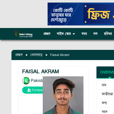
প্রচ্ছদ
লাইভ স্কোর
খবর
দল
ছবিঘর
প্রচ্ছদ
খেলোয়াড়
Faisal Akram
FAISAL AKRAM
OVERV
Pakistan
নাম
Compare
জাতীয়তা
জন্ম
বয়স