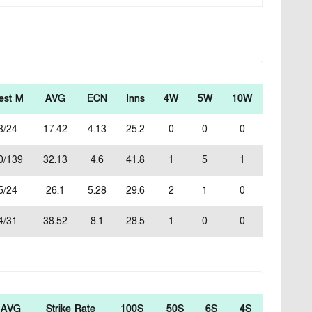
est M
AVG
ECN
Inns
4W
5W
10W
3/24
17.42
4.13
25.2
0
0
0
0/139
32.13
4.6
41.8
1
5
1
5/24
26.1
5.28
29.6
2
1
0
4/31
38.52
8.1
28.5
1
0
0
AVG
Strike Rate
100S
50S
6S
4S