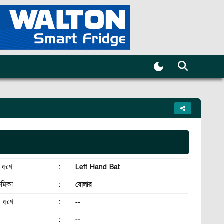
র ধরণ
:
Left Hand Bat
ূমিকা
:
বোলার
র ধরণ
:
--
:
--