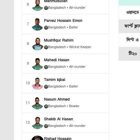
Mahmudullah
6
Bangladesh
• All-rounder
ওয়ানডে
Parvez Hossain Emon
7
ফার্স্ট ক্লা
Bangladesh
• Batter
লিস্ট এ
Mushfiqur Rahim
8
Bangladesh
• Wicket Keeper
টি২০
Mahedi Hasan
9
Bangladesh
• All-rounder
Tamim Iqbal
10
Bangladesh
• Batter
Nasum Ahmed
11
Bangladesh
• Bowler
Shakib Al Hasan
12
Bangladesh
• All-rounder
Rishad Hossain