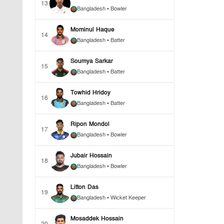
13
Bangladesh
• Bowler
Mominul Haque
14
Bangladesh
• Batter
Soumya Sarkar
15
Bangladesh
• Batter
Towhid Hridoy
16
Bangladesh
• Batter
Ripon Mondol
17
Bangladesh
• Bowler
Jubair Hossain
18
Bangladesh
• Bowler
Litton Das
19
Bangladesh
• Wicket Keeper
Mosaddek Hossain