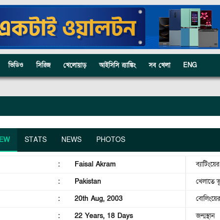
ভিডিও
সিরিজ
খেলোয়াড়
আইসিসি র‍্যাঙ্কিং
সব খেলা
ENG
IEW
STATS
NEWS
PHOTOS
:
Faisal Akram
ব্যাটিংয়ে
:
Pakistan
খেলাতে ভ
:
20th Aug, 2003
বোলিংয়ে
:
22 Years, 18 Days
জন্মস্থান