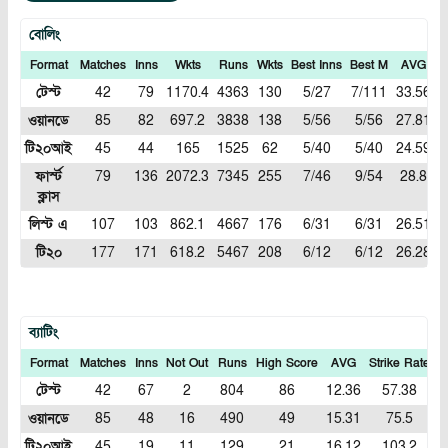
বোলিং
Format
Matches
Inns
Wkts
Runs
Wkts
Best Inns
Best M
AVG
টেস্ট
42
79
1170.4
4363
130
5/27
7/111
33.56
3
ওয়ানডে
85
82
697.2
3838
138
5/56
5/56
27.81
টি২০আই
45
44
165
1525
62
5/40
5/40
24.59
9
ফার্স্ট
79
136
2072.3
7345
255
7/46
9/54
28.8
3
ক্লাস
লিস্ট এ
107
103
862.1
4667
176
6/31
6/31
26.51
5
টি২০
177
171
618.2
5467
208
6/12
6/12
26.28
8
ব্যাটিং
Format
Matches
Inns
Not Out
Runs
High Score
AVG
Strike Rate
1
টেস্ট
42
67
2
804
86
12.36
57.38
ওয়ানডে
85
48
16
490
49
15.31
75.5
টি২০আই
45
19
11
129
21
16.12
103.2