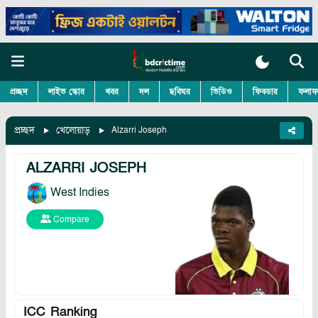
প্রচ্ছদ
লাইভ স্কোর
খবর
দল
ছবিঘর
ভিডিও
ফিকচার
ফলাফ
প্রচ্ছদ
খেলোয়াড়
Alzarri Joseph
ALZARRI JOSEPH
West Indies
Compare
ICC Ranking