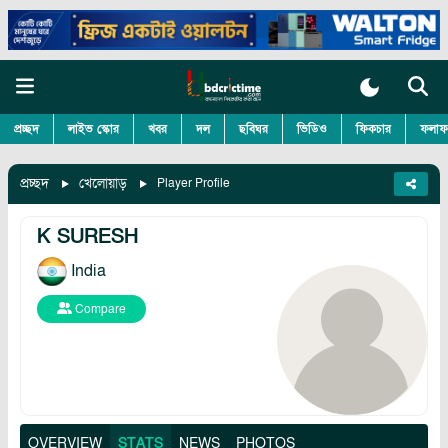
প্রচ্ছদ
লাইভ স্কোর
খবর
দল
ছবিঘর
ভিডিও
ফিকচার
ফলাফ
প্রচ্ছদ
খেলোয়াড়
Player Profile
K SURESH
India
Compare
OVERVIEW
STATS
NEWS
PHOTOS