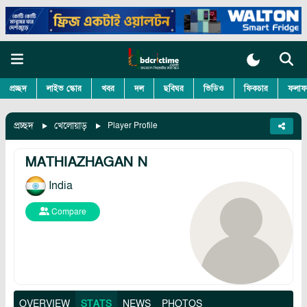
প্রচ্ছদ
লাইভ স্কোর
খবর
দল
ছবিঘর
ভিডিও
ফিকচার
ফলাফ
প্রচ্ছদ
খেলোয়াড়
Player Profile
MATHIAZHAGAN N
India
Compare
OVERVIEW
STATS
NEWS
PHOTOS