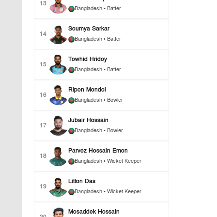
13
Bangladesh
• Batter
Soumya Sarkar
14
Bangladesh
• Batter
Towhid Hridoy
15
Bangladesh
• Batter
Ripon Mondol
16
Bangladesh
• Bowler
Jubair Hossain
17
Bangladesh
• Bowler
Parvez Hossain Emon
18
Bangladesh
• Wicket Keeper
Litton Das
19
Bangladesh
• Wicket Keeper
Mosaddek Hossain