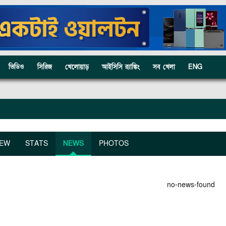
ভিডিও
সিরিজ
খেলোয়াড়
আইসিসি র‍্যাঙ্কিং
সব খেলা
ENG
IEW
STATS
NEWS
PHOTOS
no-news-found