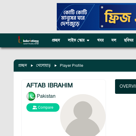
প্রচ্ছদ
লাইভ স্কোর
খবর
দল
ছবিঘর
প্রচ্ছদ
খেলোয়াড়
Player Profile
AFTAB IBRAHIM
OVERV
Pakistan
Compare