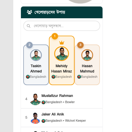
খেলোয়াড়দের উপাত্ত
1
2
3
Taskin
Mehidy
Hasan
Ahmed
Hasan Miraz
Mahmud
Bangladesh
Bangladesh
Bangladesh
Mustafizur Rahman
4
Bangladesh
• Bowler
Jaker Ali Anik
5
Bangladesh
• Wicket Keeper