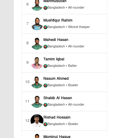
Mahmudullah
6
Bangladesh
• All-rounder
Mushfiqur Rahim
7
Bangladesh
• Wicket Keeper
Mahedi Hasan
8
Bangladesh
• All-rounder
Tamim Iqbal
9
Bangladesh
• Batter
Nasum Ahmed
10
Bangladesh
• Bowler
Shakib Al Hasan
11
Bangladesh
• All-rounder
Rishad Hossain
12
Bangladesh
• Bowler
Mominul Haque