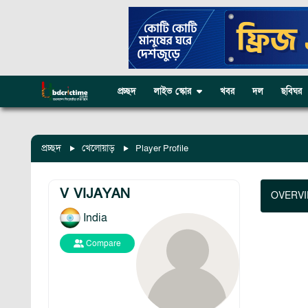
প্রচ্ছদ
লাইভ স্কোর
খবর
দল
ছবিঘর
প্রচ্ছদ
খেলোয়াড়
Player Profile
V VIJAYAN
OVERV
India
Compare