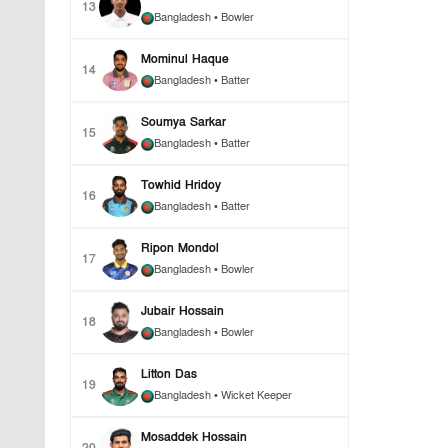
13
Bangladesh
• Bowler
Mominul Haque
14
Bangladesh
• Batter
Soumya Sarkar
15
Bangladesh
• Batter
Towhid Hridoy
16
Bangladesh
• Batter
Ripon Mondol
17
Bangladesh
• Bowler
Jubair Hossain
18
Bangladesh
• Bowler
Litton Das
19
Bangladesh
• Wicket Keeper
Mosaddek Hossain