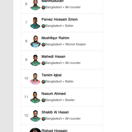
Mahmudullah
6
Bangladesh
• All-rounder
Parvez Hossain Emon
7
Bangladesh
• Batter
Mushfiqur Rahim
8
Bangladesh
• Wicket Keeper
Mahedi Hasan
9
Bangladesh
• All-rounder
Tamim Iqbal
10
Bangladesh
• Batter
Nasum Ahmed
11
Bangladesh
• Bowler
Shakib Al Hasan
12
Bangladesh
• All-rounder
Rishad Hossain