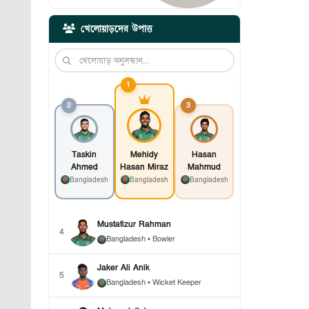
খেলোয়াড়দের উপাত্ত
1
2
3
Taskin
Mehidy
Hasan
Ahmed
Hasan Miraz
Mahmud
Bangladesh
Bangladesh
Bangladesh
Mustafizur Rahman
4
Bangladesh
• Bowler
Jaker Ali Anik
5
Bangladesh
• Wicket Keeper