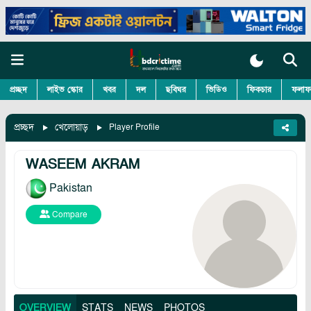
প্রচ্ছদ
লাইভ স্কোর
খবর
দল
ছবিঘর
ভিডিও
ফিকচার
ফলাফ
প্রচ্ছদ
খেলোয়াড়
Player Profile
WASEEM AKRAM
Pakistan
Compare
OVERVIEW
STATS
NEWS
PHOTOS