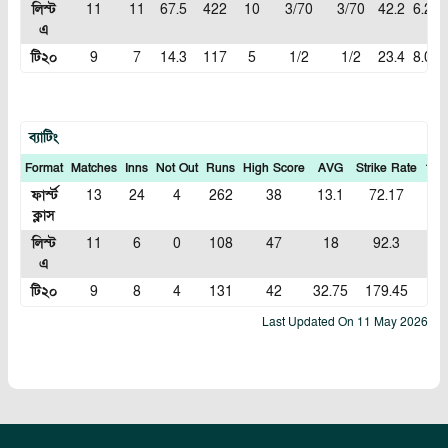
লিস্ট
11
11
67.5
422
10
3/70
3/70
42.2
6.22
এ
টি২০
9
7
14.3
117
5
1/2
1/2
23.4
8.06
ব্যাটিং
Format
Matches
Inns
Not Out
Runs
High Score
AVG
Strike Rate
100
ফার্স্ট
13
24
4
262
38
13.1
72.17
0
ক্লাস
লিস্ট
11
6
0
108
47
18
92.3
0
এ
টি২০
9
8
4
131
42
32.75
179.45
0
Last Updated On
11 May 2026