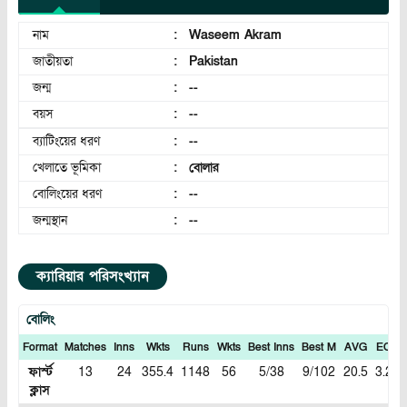
নাম
:
Waseem Akram
জাতীয়তা
:
Pakistan
জন্ম
:
--
বয়স
:
--
ব্যাটিংয়ের ধরণ
:
--
খেলাতে ভূমিকা
:
বোলার
বোলিংয়ের ধরণ
:
--
জন্মস্থান
:
--
ক্যারিয়ার পরিসংখ্যান
বোলিং
Format
Matches
Inns
Wkts
Runs
Wkts
Best Inns
Best M
AVG
ECN
ফার্স্ট
13
24
355.4
1148
56
5/38
9/102
20.5
3.22
ক্লাস