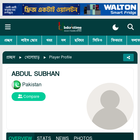
প্রচ্ছদ
লাইভ স্কোর
খবর
দল
ছবিঘর
ভিডিও
ফিকচার
ফলাফ
প্রচ্ছদ
খেলোয়াড়
Player Profile
ABDUL SUBHAN
Pakistan
Compare
OVERVIEW
STATS
NEWS
PHOTOS