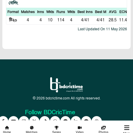
বোলিং
Format
Matches
Inns
Wkts
Runs
Wkts
Best Inns
Best M
AVG
ECN
In
টি২০
4
4
10
114
4
4/41
4/41
28.5
11.4
1
Last Updated On
11 May 2026
© 2026 bdcrictime.com All rights reserved.
Follow BDCricTime
Home
Matches
Series
Video
Photos