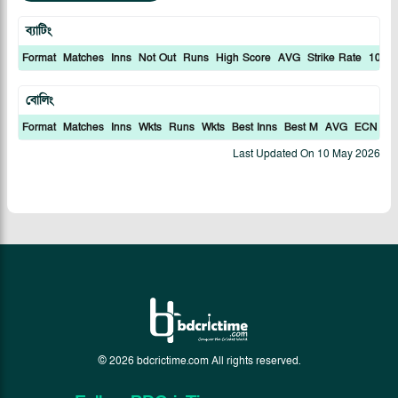
ব্যাটিং
Format
Matches
Inns
Not Out
Runs
High Score
AVG
Strike Rate
100S
বোলিং
Format
Matches
Inns
Wkts
Runs
Wkts
Best Inns
Best M
AVG
ECN
In
Last Updated On
10 May 2026
© 2026 bdcrictime.com All rights reserved.