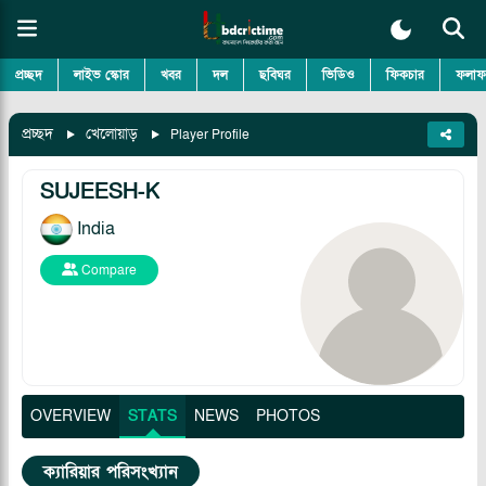
প্রচ্ছদ
লাইভ স্কোর
খবর
দল
ছবিঘর
ভিডিও
ফিকচার
ফলাফ
প্রচ্ছদ
খেলোয়াড়
Player Profile
SUJEESH-K
India
Compare
OVERVIEW
STATS
NEWS
PHOTOS
ক্যারিয়ার পরিসংখ্যান