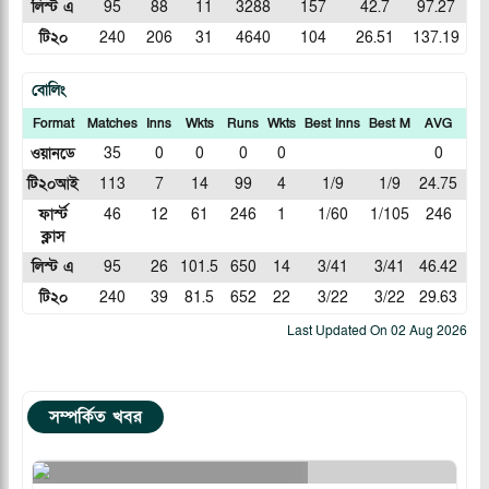
লিস্ট এ
95
88
11
3288
157
42.7
97.27
টি২০
240
206
31
4640
104
26.51
137.19
বোলিং
Format
Matches
Inns
Wkts
Runs
Wkts
Best Inns
Best M
AVG
EC
ওয়ানডে
35
0
0
0
0
0
0
টি২০আই
113
7
14
99
4
1/9
1/9
24.75
7.0
ফার্স্ট
46
12
61
246
1
1/60
1/105
246
4.0
ক্লাস
লিস্ট এ
95
26
101.5
650
14
3/41
3/41
46.42
6.3
টি২০
240
39
81.5
652
22
3/22
3/22
29.63
7.9
Last Updated On
02 Aug 2026
সম্পর্কিত খবর