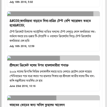
July 18th 2016, 5:02
&#039;জনপ্রিয়তা বাড়াতে দিবা-রাত্রির টেস্ট বেশি আয়োজন করতে
হবে&#039;
টেস্ট ক্রিকেটে ইংল্যান্ড-অস্ট্রেলিয়া ব্যতিত অন্যান্য টেস্ট খেলুড়ে দেশে জনপ্রিয়তা কম।
বর্তমান সময়ে চার-ছক্কার টি-টোয়েন্টি ও ওয়ানডে ক্রিকেটের ভিড়ে টেস্ট ক্রিকেটের
জনপ্রিয়তা যেন হারি
July 16th 2016, 12:59
শ্রীলংকা ক্রিকেট দলের উপর হামলাকারীরা শনাক্ত
২০০৯ সালের দ্বিপাক্ষি সিরিজ চলাকালীন সময়ে ম্যাচ খেলতে হোটেল থেকে লাহোর
স্টেডিয়ামের পথে যাত্রা করার পর হামলার শিকার হয় শ্রীলংকা জাতীয় দলের টিম বাস।
জঙ্গি-সন্ত্রাসীদের অতর্কিত সে হাম
June 23rd 2016, 10:16
ভারতের কোচের জন্য অনিল কুম্বলের আবেদন