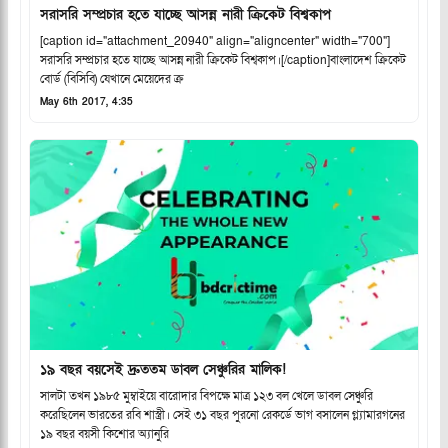
সরাসরি সম্প্রচার হতে যাচ্ছে আসন্ন নারী ক্রিকেট বিশ্বকাপ
[caption id="attachment_20940" align="aligncenter" width="700"]
সরাসরি সম্প্রচার হতে যাচ্ছে আসন্ন নারী ক্রিকেট বিশ্বকাপ।[/caption]বাংলাদেশ ক্রিকেট
বোর্ড (বিসিবি) যেখানে মেয়েদের ক্র
May 6th 2017, 4:35
১৯ বছর বয়সেই দ্রুততম ডাবল সেঞ্চুরির মালিক!
সালটা তখন ১৯৮৫ মুম্বাইয়ে বারোদার বিপক্ষে মাত্র ১২৩ বল খেলে ডাবল সেঞ্চুরি
করেছিলেন ভারতের রবি শাস্ত্রী। সেই ৩১ বছর পুরনো রেকর্ডে ভাগ বসালেন গ্ল্যামারগনের
১৯ বছর বয়সী কিশোর অ্যানুরি