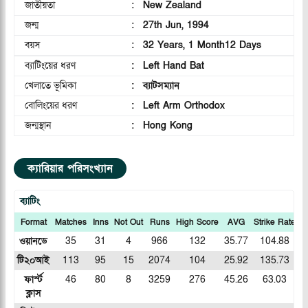
জাতীয়তা
:
New Zealand
জন্ম
:
27th Jun, 1994
বয়স
:
32 Years, 1 Month12 Days
ব্যাটিংয়ের ধরণ
:
Left Hand Bat
খেলাতে ভূমিকা
:
ব্যাটসম্যান
বোলিংয়ের ধরণ
:
Left Arm Orthodox
জন্মস্থান
:
Hong Kong
ক্যারিয়ার পরিসংখ্যান
ব্যাটিং
Format
Matches
Inns
Not Out
Runs
High Score
AVG
Strike Rate
1
ওয়ানডে
35
31
4
966
132
35.77
104.88
টি২০আই
113
95
15
2074
104
25.92
135.73
ফার্স্ট
46
80
8
3259
276
45.26
63.03
ক্লাস