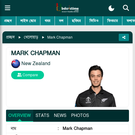
প্রচ্ছদ
লাইভ স্কোর
খবর
দল
ছবিঘর
ভিডিও
ফিকচার
ফলাফ
প্রচ্ছদ
খেলোয়াড়
Mark Chapman
MARK CHAPMAN
New Zealand
Compare
OVERVIEW
STATS
NEWS
PHOTOS
নাম
:
Mark Chapman