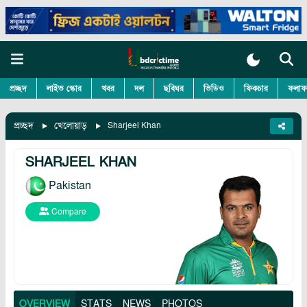
প্রচ্ছদ
লাইভ স্কোর
খবর
দল
ছবিঘর
ভিডিও
ফিকচার
ফলাফ
প্রচ্ছদ
খেলোয়াড়
Sharjeel Khan
SHARJEEL KHAN
Pakistan
Compare
OVERVIEW
STATS
NEWS
PHOTOS