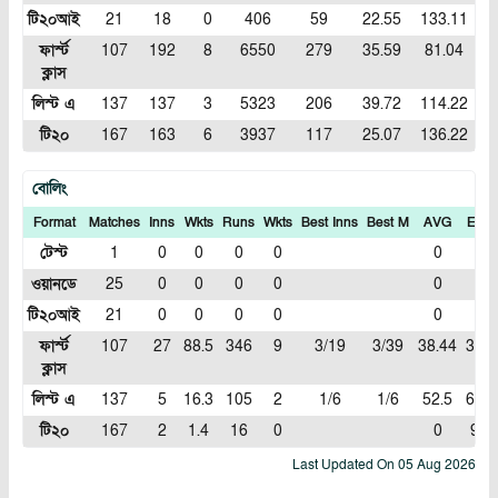
টি২০আই
21
18
0
406
59
22.55
133.11
ফার্স্ট
107
192
8
6550
279
35.59
81.04
ক্লাস
লিস্ট এ
137
137
3
5323
206
39.72
114.22
টি২০
167
163
6
3937
117
25.07
136.22
বোলিং
Format
Matches
Inns
Wkts
Runs
Wkts
Best Inns
Best M
AVG
ECN
টেস্ট
1
0
0
0
0
0
0
ওয়ানডে
25
0
0
0
0
0
0
টি২০আই
21
0
0
0
0
0
0
ফার্স্ট
107
27
88.5
346
9
3/19
3/39
38.44
3.89
ক্লাস
লিস্ট এ
137
5
16.3
105
2
1/6
1/6
52.5
6.36
টি২০
167
2
1.4
16
0
0
9.6
Last Updated On
05 Aug 2026