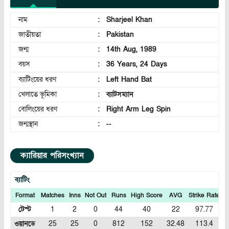
নাম
:
Sharjeel Khan
জাতীয়তা
:
Pakistan
জন্ম
:
14th Aug, 1989
বয়স
:
36 Years, 24 Days
ব্যাটিংয়ের ধরণ
:
Left Hand Bat
খেলাতে ভূমিকা
:
ব্যাটসম্যান
বোলিংয়ের ধরণ
:
Right Arm Leg Spin
জন্মস্থান
:
--
ক্যারিয়ার পরিসংখ্যান
ব্যাটিং
Format
Matches
Inns
Not Out
Runs
High Score
AVG
Strike Rate
1
টেস্ট
1
2
0
44
40
22
97.77
ওয়ানডে
25
25
0
812
152
32.48
113.4