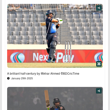
A brilliant half-century by Iftikhar Ahmed ©BDCricTime
January 29th 2025