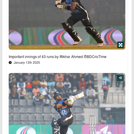
Important innings of 43 runs by Iftikhar Ahmed ©BDCricTime
January 13th 2025