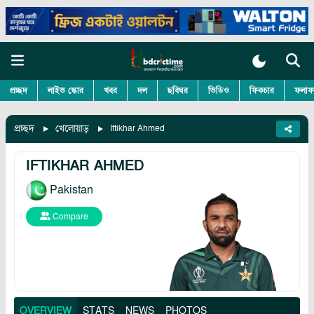
প্রচ্ছদ
লাইভ স্কোর
খবর
দল
ছবিঘর
ভিডিও
ফিকচার
ফলাফ
প্রচ্ছদ
খেলোয়াড়
Iftikhar Ahmed
IFTIKHAR AHMED
Pakistan
Compare
OVERVIEW
STATS
NEWS
PHOTOS