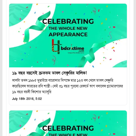
১৯ বছর বয়সেই দ্রুততম ডাবল সেঞ্চুরির মালিক!
সালটা তখন ১৯৮৫ মুম্বাইয়ে বারোদার বিপক্ষে মাত্র ১২৩ বল খেলে ডাবল সেঞ্চুরি
করেছিলেন ভারতের রবি শাস্ত্রী। সেই ৩১ বছর পুরনো রেকর্ডে ভাগ বসালেন গ্ল্যামারগনের
১৯ বছর বয়সী কিশোর অ্যানুরি
July 18th 2016, 5:02