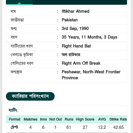
নাম
:
Iftikhar Ahmed
জাতীয়তা
:
Pakistan
জন্ম
:
3rd Sep, 1990
বয়স
:
35 Years, 11 Months, 3 Days
ব্যাটিংয়ের ধরণ
:
Right Hand Bat
খেলাতে ভূমিকা
:
অল রাউন্ডার
বোলিংয়ের ধরণ
:
Right Arm Off Break
জন্মস্থান
:
Peshawar, North-West Frontier
Province
ক্যারিয়ার পরিসংখ্যান
ব্যাটিং
Format
Matches
Inns
Not Out
Runs
High Score
AVG
Strike Rate
1
টেস্ট
4
6
1
61
27
12.2
42.65