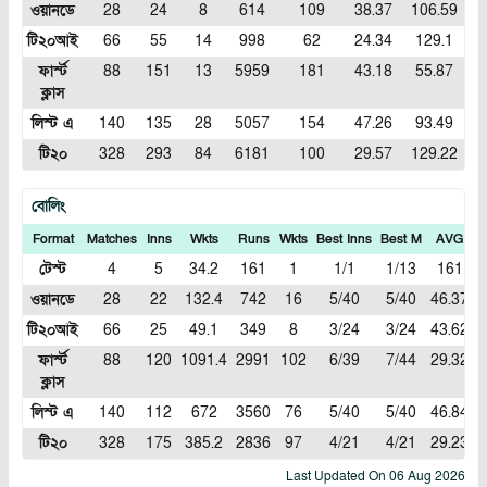
ওয়ানডে
28
24
8
614
109
38.37
106.59
টি২০আই
66
55
14
998
62
24.34
129.1
ফার্স্ট
88
151
13
5959
181
43.18
55.87
ক্লাস
লিস্ট এ
140
135
28
5057
154
47.26
93.49
টি২০
328
293
84
6181
100
29.57
129.22
বোলিং
Format
Matches
Inns
Wkts
Runs
Wkts
Best Inns
Best M
AVG
টেস্ট
4
5
34.2
161
1
1/1
1/13
161
4
ওয়ানডে
28
22
132.4
742
16
5/40
5/40
46.37
5
টি২০আই
66
25
49.1
349
8
3/24
3/24
43.62
7
ফার্স্ট
88
120
1091.4
2991
102
6/39
7/44
29.32
2
ক্লাস
লিস্ট এ
140
112
672
3560
76
5/40
5/40
46.84
5
টি২০
328
175
385.2
2836
97
4/21
4/21
29.23
7
Last Updated On
06 Aug 2026