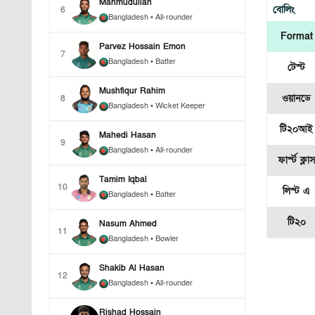
Mahmudullah
বোলিং
6
Bangladesh
• All-rounder
Format
Parvez Hossain Emon
7
Bangladesh
• Batter
টেস্ট
Mushfiqur Rahim
ওয়ানডে
8
Bangladesh
• Wicket Keeper
টি২০আই
Mahedi Hasan
9
Bangladesh
• All-rounder
ফার্স্ট ক্লা
Tamim Iqbal
10
লিস্ট এ
Bangladesh
• Batter
টি২০
Nasum Ahmed
11
Bangladesh
• Bowler
Shakib Al Hasan
12
Bangladesh
• All-rounder
Rishad Hossain