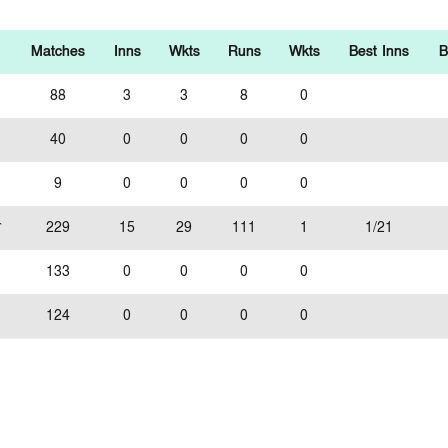
Matches
Inns
Wkts
Runs
Wkts
Best Inns
B
88
3
3
8
0
40
0
0
0
0
9
0
0
0
0
স
229
15
29
111
1
1/21
133
0
0
0
0
124
0
0
0
0