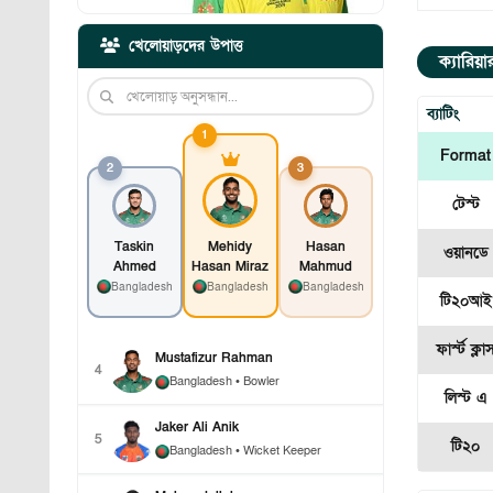
খেলোয়াড়দের উপাত্ত
ক্যারিয়
ব্যাটিং
1
Format
2
3
টেস্ট
Taskin
Mehidy
Hasan
ওয়ানডে
Ahmed
Hasan Miraz
Mahmud
Bangladesh
Bangladesh
Bangladesh
টি২০আই
ফার্স্ট ক্লা
Mustafizur Rahman
4
Bangladesh
• Bowler
লিস্ট এ
Jaker Ali Anik
5
টি২০
Bangladesh
• Wicket Keeper