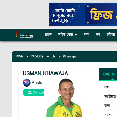
প্রচ্ছদ
লাইভ স্কোর
খবর
দল
ছবিঘর
প্রচ্ছদ
খেলোয়াড়
Usman Khawaja
USMAN KHAWAJA
OVERV
Australia
নাম
Compare
জাতীয়তা
জন্ম
বয়স