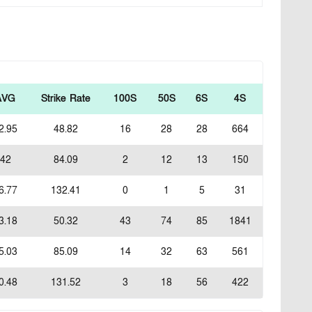
AVG
Strike Rate
100S
50S
6S
4S
2.95
48.82
16
28
28
664
42
84.09
2
12
13
150
6.77
132.41
0
1
5
31
3.18
50.32
43
74
85
1841
5.03
85.09
14
32
63
561
0.48
131.52
3
18
56
422