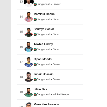
13
Bangladesh
• Bowler
Mominul Haque
14
Bangladesh
• Batter
Soumya Sarkar
15
Bangladesh
• Batter
Towhid Hridoy
16
Bangladesh
• Batter
Ripon Mondol
17
Bangladesh
• Bowler
Jubair Hossain
18
Bangladesh
• Bowler
Litton Das
19
Bangladesh
• Wicket Keeper
Mosaddek Hossain