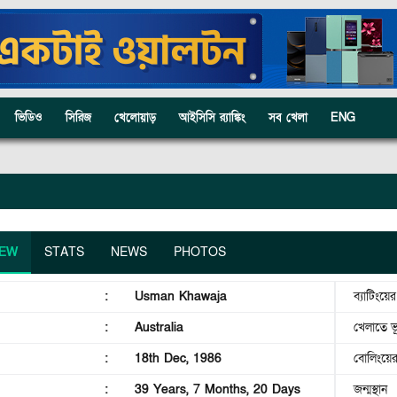
ভিডিও
সিরিজ
খেলোয়াড়
আইসিসি র‍্যাঙ্কিং
সব খেলা
ENG
IEW
STATS
NEWS
PHOTOS
:
Usman Khawaja
ব্যাটিংয়ে
:
Australia
খেলাতে ভ
:
18th Dec, 1986
বোলিংয়ে
:
39 Years, 7 Months, 20 Days
জন্মস্থান