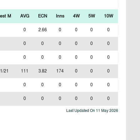
est M
AVG
ECN
Inns
4W
5W
10W
0
2.66
0
0
0
0
0
0
0
0
0
0
0
0
0
0
0
0
1/21
111
3.82
174
0
0
0
0
0
0
0
0
0
0
0
0
0
0
0
Last Updated On
11 May 2026