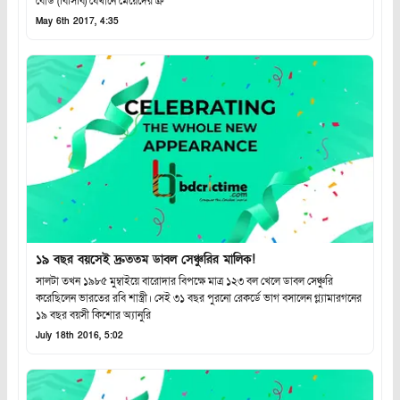
বোর্ড (বিসিবি) যেখানে মেয়েদের ক্র
May 6th 2017, 4:35
১৯ বছর বয়সেই দ্রুততম ডাবল সেঞ্চুরির মালিক!
সালটা তখন ১৯৮৫ মুম্বাইয়ে বারোদার বিপক্ষে মাত্র ১২৩ বল খেলে ডাবল সেঞ্চুরি
করেছিলেন ভারতের রবি শাস্ত্রী। সেই ৩১ বছর পুরনো রেকর্ডে ভাগ বসালেন গ্ল্যামারগনের
১৯ বছর বয়সী কিশোর অ্যানুরি
July 18th 2016, 5:02