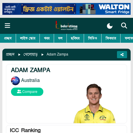
প্রচ্ছদ
লাইভ স্কোর
খবর
দল
ছবিঘর
ভিডিও
ফিকচার
ফলাফ
প্রচ্ছদ
খেলোয়াড়
Adam Zampa
ADAM ZAMPA
Australia
Compare
ICC Ranking