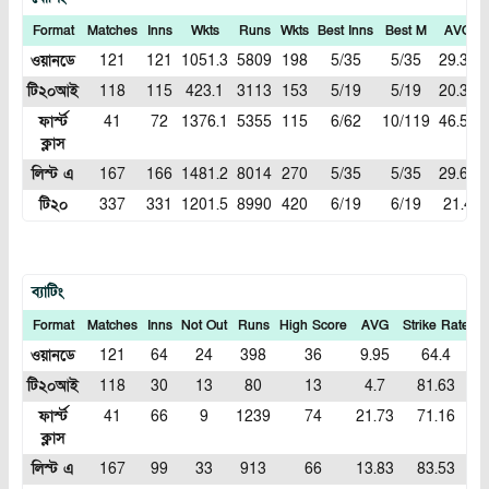
Format
Matches
Inns
Wkts
Runs
Wkts
Best Inns
Best M
AVG
ওয়ানডে
121
121
1051.3
5809
198
5/35
5/35
29.33
টি২০আই
118
115
423.1
3113
153
5/19
5/19
20.34
ফার্স্ট
41
72
1376.1
5355
115
6/62
10/119
46.56
ক্লাস
লিস্ট এ
167
166
1481.2
8014
270
5/35
5/35
29.68
টি২০
337
331
1201.5
8990
420
6/19
6/19
21.4
ব্যাটিং
Format
Matches
Inns
Not Out
Runs
High Score
AVG
Strike Rate
1
ওয়ানডে
121
64
24
398
36
9.95
64.4
টি২০আই
118
30
13
80
13
4.7
81.63
ফার্স্ট
41
66
9
1239
74
21.73
71.16
ক্লাস
লিস্ট এ
167
99
33
913
66
13.83
83.53