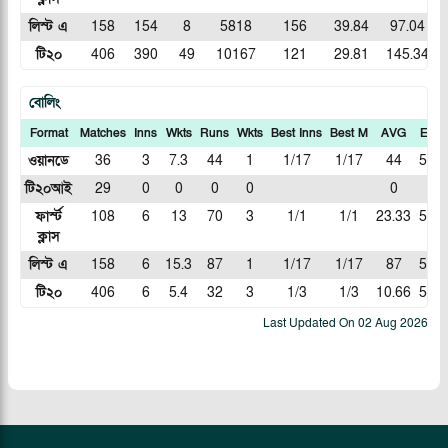
লিস্ট এ
158
154
8
5818
156
39.84
97.04
টি২০
406
390
49
10167
121
29.81
145.34
বোলিং
Format
Matches
Inns
Wkts
Runs
Wkts
Best Inns
Best M
AVG
ECN
ওয়ানডে
36
3
7.3
44
1
1/17
1/17
44
5.86
টি২০আই
29
0
0
0
0
0
0
ফার্স্ট
108
6
13
70
3
1/1
1/1
23.33
5.38
ক্লাস
লিস্ট এ
158
6
15.3
87
1
1/17
1/17
87
5.61
টি২০
406
6
5.4
32
3
1/3
1/3
10.66
5.64
Last Updated On
02 Aug 2026