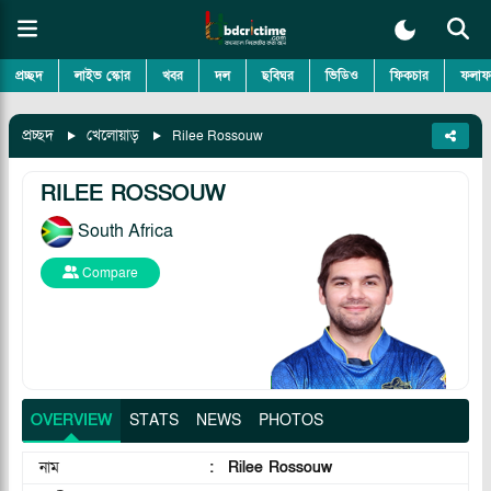
প্রচ্ছদ
লাইভ স্কোর
খবর
দল
ছবিঘর
ভিডিও
ফিকচার
ফলাফ
প্রচ্ছদ
খেলোয়াড়
Rilee Rossouw
RILEE ROSSOUW
South Africa
Compare
OVERVIEW
STATS
NEWS
PHOTOS
নাম
:
Rilee Rossouw