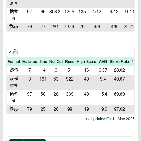
ক্লাস
লিস্ট
97
96
808.2
4205
135
4/12
4/12
31.14
5
এ
টি২০
79
77
281
2354
79
4/9
4/9
29.79
8
ব্যাটিং
Format
Matches
Inns
Not Out
Runs
High Score
AVG
Strike Rate
100S
টেস্ট
7
14
6
51
16
6.37
28.02
0
ফার্স্ট
131
161
63
922
40
9.4
40.67
0
ক্লাস
লিস্ট
97
50
28
339
49
15.4
69.89
0
এ
টি২০
79
25
20
98
19
19.6
97.02
0
Last Updated On
11 May 2026