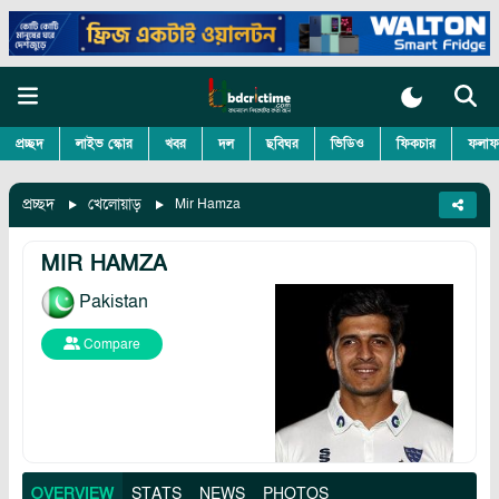
প্রচ্ছদ
লাইভ স্কোর
খবর
দল
ছবিঘর
ভিডিও
ফিকচার
ফলাফ
প্রচ্ছদ
খেলোয়াড়
Mir Hamza
MIR HAMZA
Pakistan
Compare
OVERVIEW
STATS
NEWS
PHOTOS