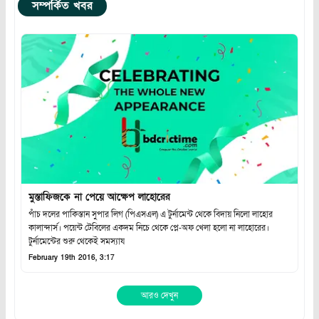
সম্পর্কিত খবর
মুস্তাফিজকে না পেয়ে আক্ষেপ লাহোরের
পাঁচ দলের পাকিস্তান সুপার লিগ (পিএসএল) এ টুর্নামেন্ট থেকে বিদায় নিলো লাহোর
কালান্দার্স। পয়েন্ট টেবিলের একদম নিচে থেকে প্লে-অফ খেলা হলো না লাহোরের।
টুর্নামেন্টের শুরু থেকেই সমস্যায
February 19th 2016, 3:17
আরও দেখুন