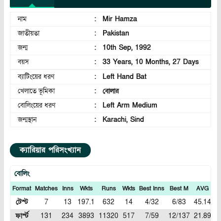
নাম
:
Mir Hamza
জাতীয়তা
:
Pakistan
জন্ম
:
10th Sep, 1992
বয়স
:
33 Years, 10 Months, 27 Days
ব্যাটিংয়ের ধরণ
:
Left Hand Bat
খেলাতে ভূমিকা
:
বোলার
বোলিংয়ের ধরণ
:
Left Arm Medium
জন্মস্থান
:
Karachi, Sind
ক্যারিয়ার পরিসংখ্যান
বোলিং
Format
Matches
Inns
Wkts
Runs
Wkts
Best Inns
Best M
AVG
E
টেস্ট
7
13
197.1
632
14
4/32
6/83
45.14
3
ফার্স্ট
131
234
3893
11320
517
7/59
12/137
21.89
2