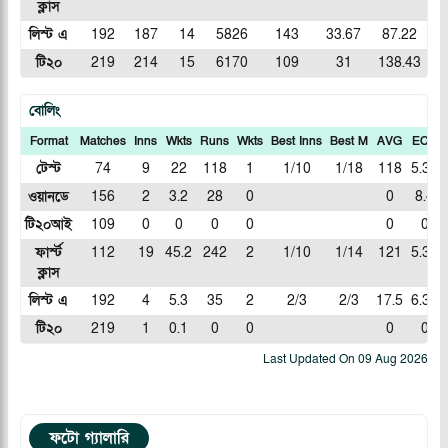
ক্লাস
লিস্ট এ
192
187
14
5826
143
33.67
87.22
টি২০
219
214
15
6170
109
31
138.43
বোলিং
Format
Matches
Inns
Wkts
Runs
Wkts
Best Inns
Best M
AVG
ECN
টেস্ট
74
9
22
118
1
1/10
1/18
118
5.36
ওয়ানডে
156
2
3.2
28
0
0
8.4
টি২০আই
109
0
0
0
0
0
0
ফার্স্ট
112
19
45.2
242
2
1/10
1/14
121
5.33
ক্লাস
লিস্ট এ
192
4
5.3
35
2
2/3
2/3
17.5
6.36
টি২০
219
1
0.1
0
0
0
0
Last Updated On
09 Aug 2026
ফটো গ্যালারি