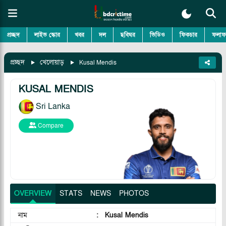
প্রচ্ছদ
লাইভ স্কোর
খবর
দল
ছবিঘর
ভিডিও
ফিকচার
ফলাফ
প্রচ্ছদ
খেলোয়াড়
Kusal Mendis
KUSAL MENDIS
Sri Lanka
Compare
OVERVIEW
STATS
NEWS
PHOTOS
নাম
:
Kusal Mendis