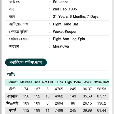
জাতীয়তা
:
Sri Lanka
জন্ম
:
2nd Feb, 1995
বয়স
:
31 Years, 6 Months, 7 Days
ব্যাটিংয়ের ধরণ
:
Right Hand Bat
খেলাতে ভূমিকা
:
Wicket-Keeper
বোলিংয়ের ধরণ
:
Right Arm Leg Spin
জন্মস্থান
:
Moratuwa
ক্যারিয়ার পরিসংখ্যান
ব্যাটিং
Format
Matches
Inns
Not Out
Runs
High Score
AVG
Strike Rate
1
টেস্ট
74
137
6
4765
245
36.37
58.53
ওয়ানডে
156
152
13
4962
143
35.69
87.77
টি২০আই
109
109
6
2694
86
26.15
130.2
ফার্স্ট
112
199
11
7498
245
39.88
61.44