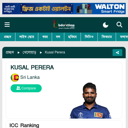
প্রচ্ছদ
লাইভ স্কোর
খবর
দল
ছবিঘর
ভিডিও
ফিকচার
ফলাফ
প্রচ্ছদ
খেলোয়াড়
Kusal Perera
KUSAL PERERA
Sri Lanka
Compare
ICC Ranking