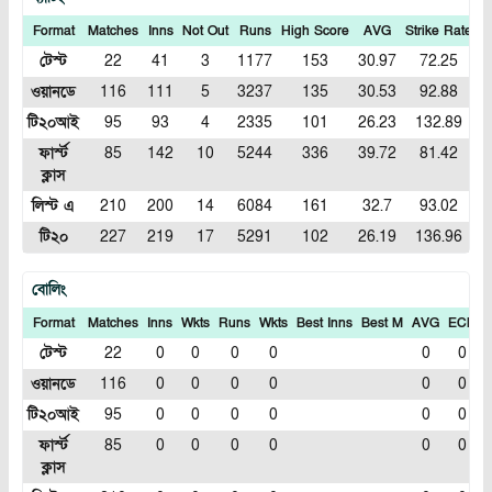
Format
Matches
Inns
Not Out
Runs
High Score
AVG
Strike Rate
1
টেস্ট
22
41
3
1177
153
30.97
72.25
ওয়ানডে
116
111
5
3237
135
30.53
92.88
টি২০আই
95
93
4
2335
101
26.23
132.89
ফার্স্ট
85
142
10
5244
336
39.72
81.42
ক্লাস
লিস্ট এ
210
200
14
6084
161
32.7
93.02
টি২০
227
219
17
5291
102
26.19
136.96
বোলিং
Format
Matches
Inns
Wkts
Runs
Wkts
Best Inns
Best M
AVG
ECN
I
টেস্ট
22
0
0
0
0
0
0
ওয়ানডে
116
0
0
0
0
0
0
টি২০আই
95
0
0
0
0
0
0
ফার্স্ট
85
0
0
0
0
0
0
ক্লাস