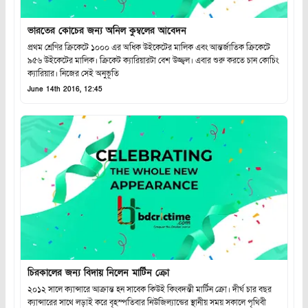
ভারতের কোচের জন্য অনিল কুম্বলের আবেদন
প্রথম শ্রেণির ক্রিকেটে ১০০০ এর অধিক উইকেটের মালিক এবং আন্তর্জাতিক ক্রিকেটে
৯৫৬ উইকেটের মালিক। ক্রিকেট ক্যারিয়ারটা বেশ উজ্জ্বল। এবার শুরু করতে চান কোচিং
ক্যারিয়ার। নিজের সেই অনুভূতি
June 14th 2016, 12:45
চিরকালের জন্য বিদায় নিলেন মার্টিন ক্রো
২০১২ সালে ক্যান্সারে আক্রান্ত হন সাবেক কিউই কিংবদন্তী মার্টিন ক্রো। দীর্ঘ চার বছর
ক্যান্সারের সাথে লড়াই করে বৃহস্পতিবার নিউজিল্যান্ডের স্থানীয় সময় সকালে পৃথিবী