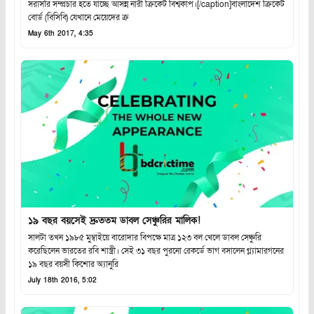
সরাসরি সম্প্রচার হতে যাচ্ছে আসন্ন নারী ক্রিকেট বিশ্বকাপ।[/caption]বাংলাদেশ ক্রিকেট
বোর্ড (বিসিবি) যেখানে মেয়েদের ক্র
May 6th 2017, 4:35
১৯ বছর বয়সেই দ্রুততম ডাবল সেঞ্চুরির মালিক!
সালটা তখন ১৯৮৫ মুম্বাইয়ে বারোদার বিপক্ষে মাত্র ১২৩ বল খেলে ডাবল সেঞ্চুরি
করেছিলেন ভারতের রবি শাস্ত্রী। সেই ৩১ বছর পুরনো রেকর্ডে ভাগ বসালেন গ্ল্যামারগনের
১৯ বছর বয়সী কিশোর অ্যানুরি
July 18th 2016, 5:02