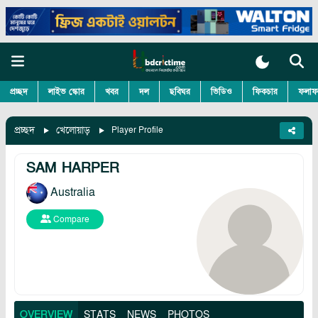
প্রচ্ছদ
লাইভ স্কোর
খবর
দল
ছবিঘর
ভিডিও
ফিকচার
ফলাফ
প্রচ্ছদ
খেলোয়াড়
Player Profile
SAM HARPER
Australia
Compare
OVERVIEW
STATS
NEWS
PHOTOS