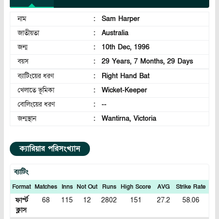
নাম
:
Sam Harper
জাতীয়তা
:
Australia
জন্ম
:
10th Dec, 1996
বয়স
:
29 Years, 7 Months, 29 Days
ব্যাটিংয়ের ধরণ
:
Right Hand Bat
খেলাতে ভূমিকা
:
Wicket-Keeper
বোলিংয়ের ধরণ
:
--
জন্মস্থান
:
Wantirna, Victoria
ক্যারিয়ার পরিসংখ্যান
ব্যাটিং
Format
Matches
Inns
Not Out
Runs
High Score
AVG
Strike Rate
10
ফার্স্ট
68
115
12
2802
151
27.2
58.06
5
ক্লাস