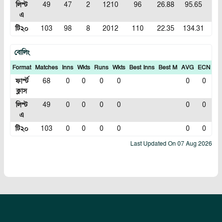
লিস্ট
49
47
2
1210
96
26.88
95.65
0
এ
টি২০
103
98
8
2012
110
22.35
134.31
1
বোলিং
Format
Matches
Inns
Wkts
Runs
Wkts
Best Inns
Best M
AVG
ECN
In
ফার্স্ট
68
0
0
0
0
0
0
ক্লাস
লিস্ট
49
0
0
0
0
0
0
এ
টি২০
103
0
0
0
0
0
0
Last Updated On
07 Aug 2026