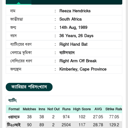
নাম
:
Reeza Hendricks
জাতীয়তা
:
South Africa
জন্ম
:
14th Aug, 1989
বয়স
:
36 Years, 26 Days
ব্যাটিংয়ের ধরণ
:
Right Hand Bat
খেলাতে ভূমিকা
:
ব্যাটসম্যান
বোলিংয়ের ধরণ
:
Right Arm Off Break
জন্মস্থান
:
Kimberley, Cape Province
ক্যারিয়ার পরিসংখ্যান
ব্যাটিং
Format
Matches
Inns
Not Out
Runs
High Score
AVG
Strike Rate
1
ওয়ানডে
38
38
2
974
102
27.05
77.05
টি২০আই
90
89
2
2504
117
28.78
129.2