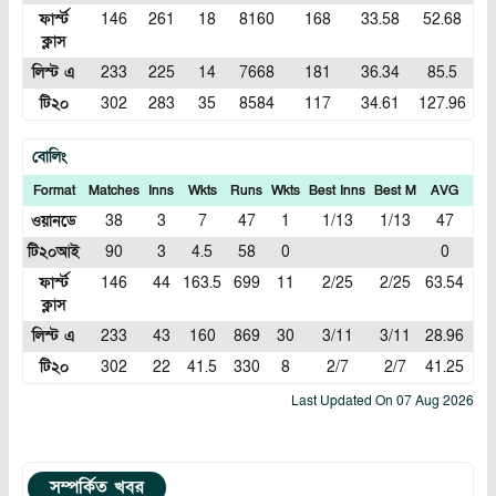
ফার্স্ট
146
261
18
8160
168
33.58
52.68
ক্লাস
লিস্ট এ
233
225
14
7668
181
36.34
85.5
টি২০
302
283
35
8584
117
34.61
127.96
বোলিং
Format
Matches
Inns
Wkts
Runs
Wkts
Best Inns
Best M
AVG
EC
ওয়ানডে
38
3
7
47
1
1/13
1/13
47
6.7
টি২০আই
90
3
4.5
58
0
0
1
ফার্স্ট
146
44
163.5
699
11
2/25
2/25
63.54
4.2
ক্লাস
লিস্ট এ
233
43
160
869
30
3/11
3/11
28.96
5.4
টি২০
302
22
41.5
330
8
2/7
2/7
41.25
7.8
Last Updated On
07 Aug 2026
সম্পর্কিত খবর