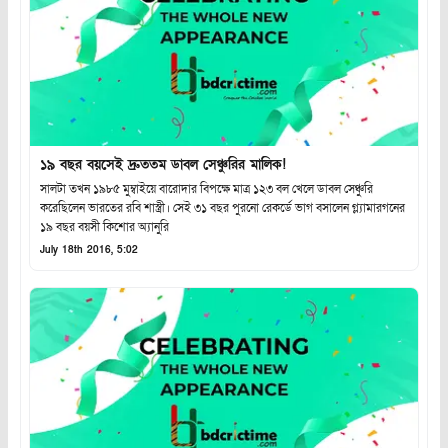
১৯ বছর বয়সেই দ্রুততম ডাবল সেঞ্চুরির মালিক!
সালটা তখন ১৯৮৫ মুম্বাইয়ে বারোদার বিপক্ষে মাত্র ১২৩ বল খেলে ডাবল সেঞ্চুরি
করেছিলেন ভারতের রবি শাস্ত্রী। সেই ৩১ বছর পুরনো রেকর্ডে ভাগ বসালেন গ্ল্যামারগনের
১৯ বছর বয়সী কিশোর অ্যানুরি
July 18th 2016, 5:02