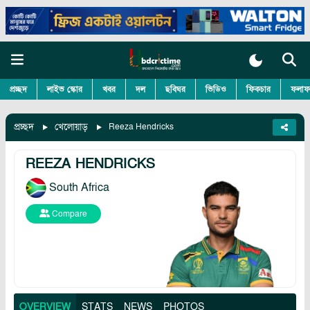
প্রচ্ছদ
লাইভ স্কোর
খবর
দল
ছবিঘর
ভিডিও
ফিকচার
ফলাফ
প্রচ্ছদ
খেলোয়াড়
Reeza Hendricks
REEZA HENDRICKS
South Africa
Compare
OVERVIEW
STATS
NEWS
PHOTOS