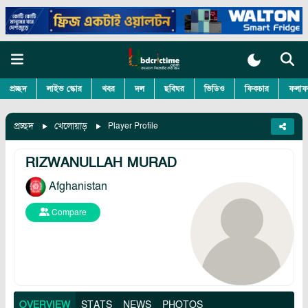
প্রচ্ছদ
লাইভ স্কোর
খবর
দল
ছবিঘর
ভিডিও
ফিকচার
ফলাফ
প্রচ্ছদ
খেলোয়াড়
Player Profile
RIZWANULLAH MURAD
Afghanistan
Compare
OVERVIEW
STATS
NEWS
PHOTOS