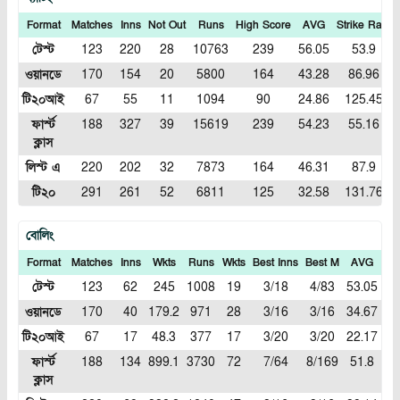
Format
Matches
Inns
Not Out
Runs
High Score
AVG
Strike Rate
টেস্ট
123
220
28
10763
239
56.05
53.9
ওয়ানডে
170
154
20
5800
164
43.28
86.96
টি২০আই
67
55
11
1094
90
24.86
125.45
ফার্স্ট
188
327
39
15619
239
54.23
55.16
ক্লাস
লিস্ট এ
220
202
32
7873
164
46.31
87.9
টি২০
291
261
52
6811
125
32.58
131.76
বোলিং
Format
Matches
Inns
Wkts
Runs
Wkts
Best Inns
Best M
AVG
E
টেস্ট
123
62
245
1008
19
3/18
4/83
53.05
4.
ওয়ানডে
170
40
179.2
971
28
3/16
3/16
34.67
5.
টি২০আই
67
17
48.3
377
17
3/20
3/20
22.17
7.
ফার্স্ট
188
134
899.1
3730
72
7/64
8/169
51.8
4.
ক্লাস