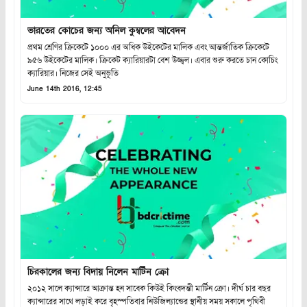
ভারতের কোচের জন্য অনিল কুম্বলের আবেদন
প্রথম শ্রেণির ক্রিকেটে ১০০০ এর অধিক উইকেটের মালিক এবং আন্তর্জাতিক ক্রিকেটে
৯৫৬ উইকেটের মালিক। ক্রিকেট ক্যারিয়ারটা বেশ উজ্জ্বল। এবার শুরু করতে চান কোচিং
ক্যারিয়ার। নিজের সেই অনুভূতি
June 14th 2016, 12:45
চিরকালের জন্য বিদায় নিলেন মার্টিন ক্রো
২০১২ সালে ক্যান্সারে আক্রান্ত হন সাবেক কিউই কিংবদন্তী মার্টিন ক্রো। দীর্ঘ চার বছর
ক্যান্সারের সাথে লড়াই করে বৃহস্পতিবার নিউজিল্যান্ডের স্থানীয় সময় সকালে পৃথিবী