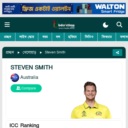
প্রচ্ছদ
লাইভ স্কোর
খবর
দল
ছবিঘর
ভিডিও
ফিকচার
ফলাফ
প্রচ্ছদ
খেলোয়াড়
Steven Smith
STEVEN SMITH
Australia
Compare
ICC Ranking