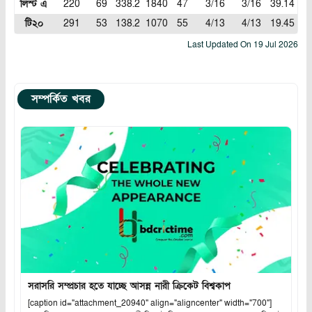
লিস্ট এ
220
69
338.2
1840
47
3/16
3/16
39.14
5.
টি২০
291
53
138.2
1070
55
4/13
4/13
19.45
7.
Last Updated On
19 Jul 2026
সম্পর্কিত খবর
সরাসরি সম্প্রচার হতে যাচ্ছে আসন্ন নারী ক্রিকেট বিশ্বকাপ
[caption id="attachment_20940" align="aligncenter" width="700"]