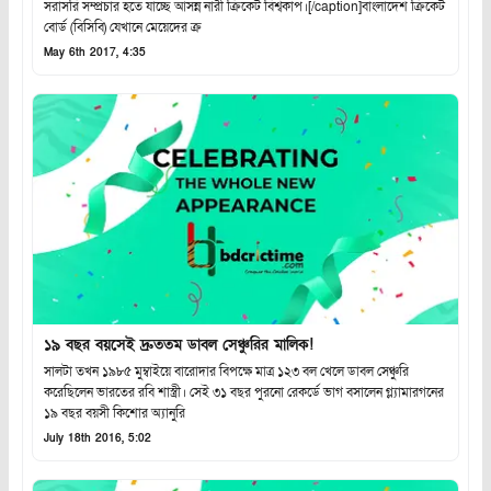
সরাসরি সম্প্রচার হতে যাচ্ছে আসন্ন নারী ক্রিকেট বিশ্বকাপ।[/caption]বাংলাদেশ ক্রিকেট
বোর্ড (বিসিবি) যেখানে মেয়েদের ক্র
May 6th 2017, 4:35
১৯ বছর বয়সেই দ্রুততম ডাবল সেঞ্চুরির মালিক!
সালটা তখন ১৯৮৫ মুম্বাইয়ে বারোদার বিপক্ষে মাত্র ১২৩ বল খেলে ডাবল সেঞ্চুরি
করেছিলেন ভারতের রবি শাস্ত্রী। সেই ৩১ বছর পুরনো রেকর্ডে ভাগ বসালেন গ্ল্যামারগনের
১৯ বছর বয়সী কিশোর অ্যানুরি
July 18th 2016, 5:02