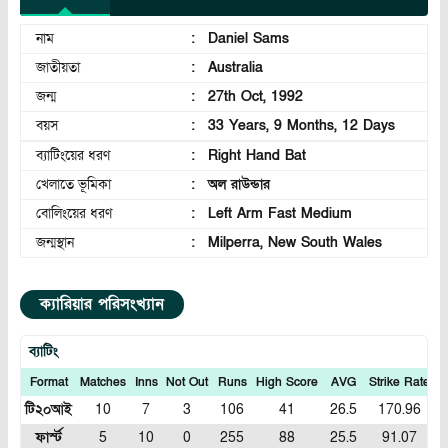
নাম
:
Daniel Sams
জাতীয়তা
:
Australia
জন্ম
:
27th Oct, 1992
বয়স
:
33 Years, 9 Months, 12 Days
ব্যাটিংয়ের ধরণ
:
Right Hand Bat
খেলাতে ভূমিকা
:
অল রাউন্ডার
বোলিংয়ের ধরণ
:
Left Arm Fast Medium
জন্মস্থান
:
Milperra, New South Wales
ক্যারিয়ার পরিসংখ্যান
ব্যাটিং
Format
Matches
Inns
Not Out
Runs
High Score
AVG
Strike Rate
1
টি২০আই
10
7
3
106
41
26.5
170.96
ফার্স্ট
5
10
0
255
88
25.5
91.07