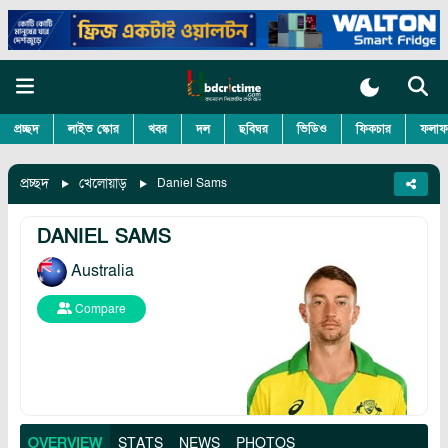
প্রচ্ছদ
লাইভ স্কোর
খবর
দল
ছবিঘর
ভিডিও
ফিকচার
ফলাফ
প্রচ্ছদ
খেলোয়াড়
Daniel Sams
DANIEL SAMS
Australia
Compare
OVERVIEW
STATS
NEWS
PHOTOS