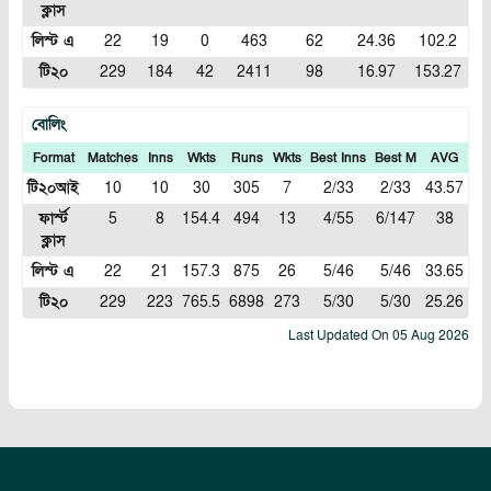
ক্লাস
লিস্ট এ
22
19
0
463
62
24.36
102.2
টি২০
229
184
42
2411
98
16.97
153.27
বোলিং
Format
Matches
Inns
Wkts
Runs
Wkts
Best Inns
Best M
AVG
E
টি২০আই
10
10
30
305
7
2/33
2/33
43.57
10
ফার্স্ট
5
8
154.4
494
13
4/55
6/147
38
3
ক্লাস
লিস্ট এ
22
21
157.3
875
26
5/46
5/46
33.65
5
টি২০
229
223
765.5
6898
273
5/30
5/30
25.26
Last Updated On
05 Aug 2026