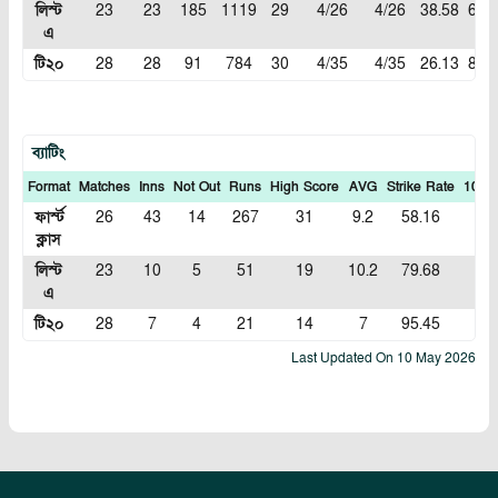
লিস্ট
23
23
185
1119
29
4/26
4/26
38.58
6.04
এ
টি২০
28
28
91
784
30
4/35
4/35
26.13
8.61
ব্যাটিং
Format
Matches
Inns
Not Out
Runs
High Score
AVG
Strike Rate
100S
ফার্স্ট
26
43
14
267
31
9.2
58.16
0
ক্লাস
লিস্ট
23
10
5
51
19
10.2
79.68
0
এ
টি২০
28
7
4
21
14
7
95.45
0
Last Updated On
10 May 2026