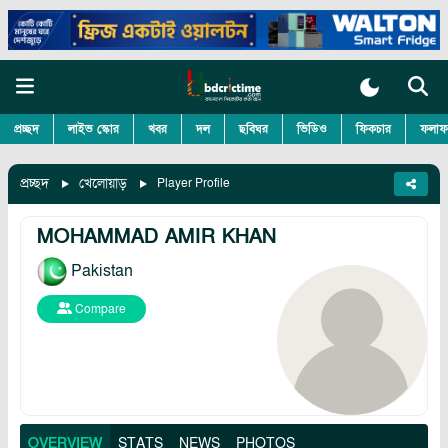
প্রচ্ছদ
লাইভ স্কোর
খবর
দল
ছবিঘর
ভিডিও
ফিকচার
ফলাফ
প্রচ্ছদ
খেলোয়াড়
Player Profile
MOHAMMAD AMIR KHAN
Pakistan
Compare
OVERVIEW
STATS
NEWS
PHOTOS