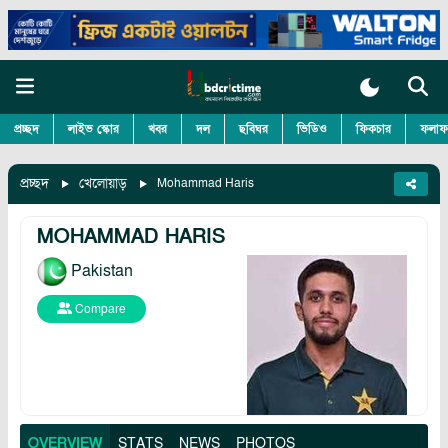
প্রচ্ছদ
লাইভ স্কোর
খবর
দল
ছবিঘর
ভিডিও
ফিকচার
ফলাফ
প্রচ্ছদ
খেলোয়াড়
Mohammad Haris
MOHAMMAD HARIS
Pakistan
Compare
OVERVIEW
STATS
NEWS
PHOTOS