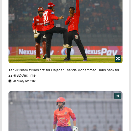
Tanvir Islam strikes first for Rajshahi, sends Mohammad Haris back for
22 ©BDCricTime
January 6th 2025