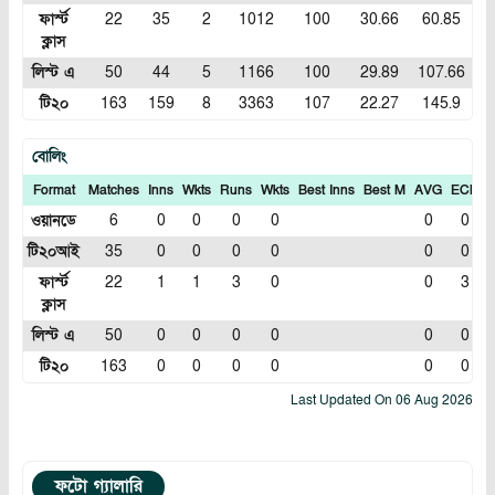
ফার্স্ট
22
35
2
1012
100
30.66
60.85
ক্লাস
লিস্ট এ
50
44
5
1166
100
29.89
107.66
টি২০
163
159
8
3363
107
22.27
145.9
বোলিং
Format
Matches
Inns
Wkts
Runs
Wkts
Best Inns
Best M
AVG
ECN
I
ওয়ানডে
6
0
0
0
0
0
0
টি২০আই
35
0
0
0
0
0
0
ফার্স্ট
22
1
1
3
0
0
3
ক্লাস
লিস্ট এ
50
0
0
0
0
0
0
টি২০
163
0
0
0
0
0
0
Last Updated On
06 Aug 2026
ফটো গ্যালারি