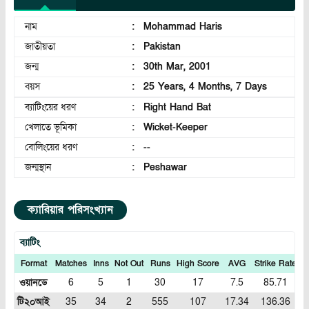
নাম
:
Mohammad Haris
জাতীয়তা
:
Pakistan
জন্ম
:
30th Mar, 2001
বয়স
:
25 Years, 4 Months, 7 Days
ব্যাটিংয়ের ধরণ
:
Right Hand Bat
খেলাতে ভূমিকা
:
Wicket-Keeper
বোলিংয়ের ধরণ
:
--
জন্মস্থান
:
Peshawar
ক্যারিয়ার পরিসংখ্যান
ব্যাটিং
Format
Matches
Inns
Not Out
Runs
High Score
AVG
Strike Rate
1
ওয়ানডে
6
5
1
30
17
7.5
85.71
টি২০আই
35
34
2
555
107
17.34
136.36