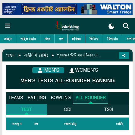
প্রচ্ছদ
লাইভ স্কোর
খবর
দল
ছবিঘর
ভিডিও
ফিকচার
ফলাফ
প্রচ্ছদ
আইসিসি র‍্যাঙ্কিং
পুরুষদের টেস্ট অল রাউন্ডার র‍্যাঙ্কিং
MEN'S
WOMEN'S
MEN'S
TESTS
ALL-ROUNDER
RANKING
TEAMS
BATTING
BOWLING
ALL ROUNDER
TEST
ODI
T20I
অবস্থান
দল
খেলোয়াড়
রেটিং