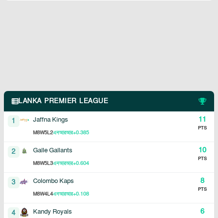
LANKA PREMIER LEAGUE
11
Jaffna Kings
1
PTS
8
5
2
+0.385
M
W
L
এনআরআর
10
Galle Gallants
2
PTS
8
5
3
+0.604
M
W
L
এনআরআর
8
Colombo Kaps
3
PTS
8
4
4
+0.108
M
W
L
এনআরআর
6
Kandy Royals
4