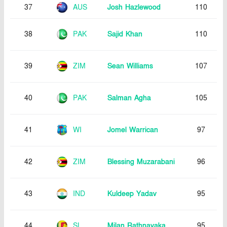
37
AUS
Josh Hazlewood
110
38
PAK
Sajid Khan
110
39
ZIM
Sean Williams
107
40
PAK
Salman Agha
105
41
WI
Jomel Warrican
97
42
ZIM
Blessing Muzarabani
96
43
IND
Kuldeep Yadav
95
44
SL
Milan Rathnayaka
95