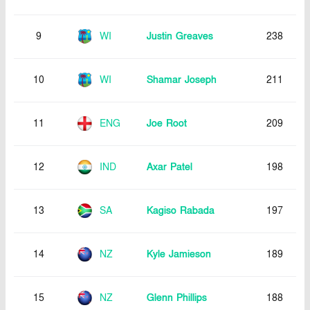
9
WI
Justin Greaves
238
10
WI
Shamar Joseph
211
11
ENG
Joe Root
209
12
IND
Axar Patel
198
13
SA
Kagiso Rabada
197
14
NZ
Kyle Jamieson
189
15
NZ
Glenn Phillips
188