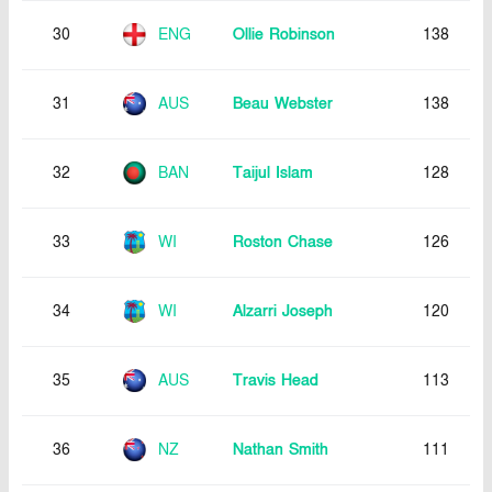
30
ENG
Ollie Robinson
138
31
AUS
Beau Webster
138
32
BAN
Taijul Islam
128
33
WI
Roston Chase
126
34
WI
Alzarri Joseph
120
35
AUS
Travis Head
113
36
NZ
Nathan Smith
111