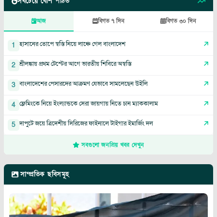
সবচেয়ে বেশি পঠিত
আজ
বিগত ৭ দিন
বিগত ৩০ দিন
হাসানের তোপে স্বস্তি নিয়ে লাঞ্চে গেল বাংলাদেশ
1
শ্রীলঙ্কায় প্রথম টেস্টের আগে ভারতীয় শিবিরে অস্বস্তি
2
বাংলাদেশের পেসারদের আক্রমণ যেভাবে সামলেছেন উইলি
3
ফ্লেমিংকে নিয়ে ইংল্যান্ডকে সেরা জায়গায় নিতে চান ম্যাককালাম
4
দাপুটে জয়ে ত্রিদেশীয় সিরিজের ফাইনালে টাইগার ইমার্জিং দল
5
সবগুলো জনপ্রিয় খবর দেখুন
সাম্প্রতিক ছবিসমূহ