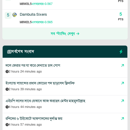
PTS
8
3
5
-0.567
M
W
L
এনআরআর
5
Dambulla Sixers
5
PTS
8
2
5
-0.565
M
W
L
এনআরআর
সব স্ট্যান্ডিং দেখুন
সর্বশেষ সংবাদ
দলে ফেরার পর যা করে দেখাতে চান পোপ
2 hours 24 minutes ago
ইংল্যান্ড লায়ন্সের প্রধান কোচের পদ ছাড়লেন ফ্লিনটফ
2 hours 39 minutes ago
এইচপি দলের সাথে যেভাবে কাজ করছেন মেন্টর মাহমুদউল্লাহ
4 hours 44 minutes ago
রশিদের ৬ উইকেটে আফগানদের দুর্দান্ত জয়
4 hours 57 minutes ago