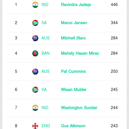
1
IND
Ravindra Jadeja
446
2
SA
Marco Jansen
344
3
AUS
Mitchell Starc
284
4
BAN
Mehidy Hasan Miraz
284
5
AUS
Pat Cummins
250
6
SA
Wiaan Mulder
245
7
IND
Washington Sundar
244
8
ENG
Gus Atkinson
243