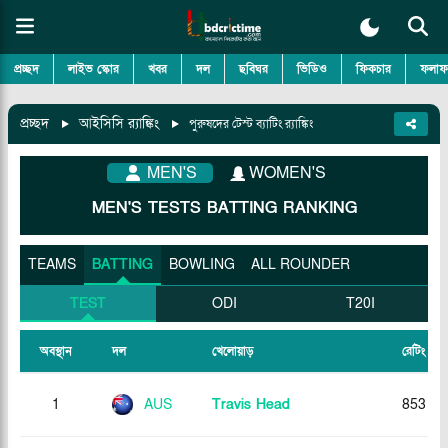
প্রচ্ছদ
লাইভ স্কোর
খবর
দল
ছবিঘর
ভিডিও
ফিকচার
ফলাফ
প্রচ্ছদ
আইসিসি র‍্যাঙ্কিং
পুরুষদের টেস্ট ব্যাটিং র‍্যাঙ্কিং
MEN'S
WOMEN'S
MEN'S
TESTS
BATTING
RANKING
TEAMS
BATTING
BOWLING
ALL ROUNDER
TEST
ODI
T20I
অবস্থান
দল
খেলোয়াড়
রেটিং
1
AUS
Travis Head
853