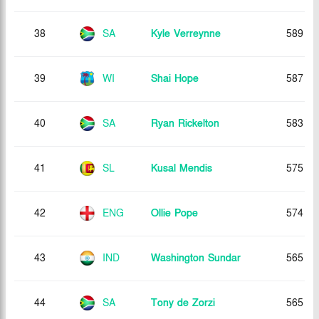
38
SA
Kyle Verreynne
589
39
WI
Shai Hope
587
40
SA
Ryan Rickelton
583
41
SL
Kusal Mendis
575
42
ENG
Ollie Pope
574
43
IND
Washington Sundar
565
44
SA
Tony de Zorzi
565