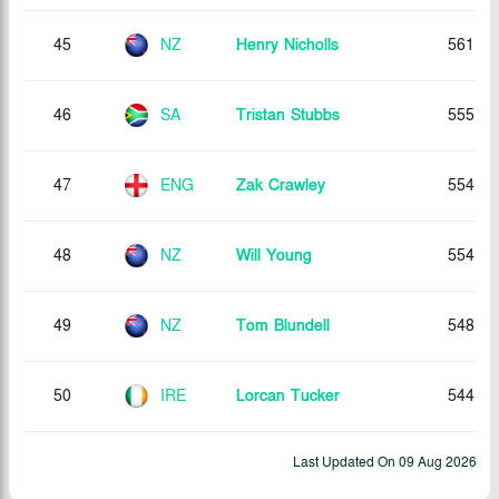
45
NZ
Henry Nicholls
561
46
SA
Tristan Stubbs
555
47
ENG
Zak Crawley
554
48
NZ
Will Young
554
49
NZ
Tom Blundell
548
50
IRE
Lorcan Tucker
544
Last Updated On
09 Aug 2026