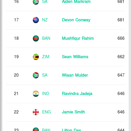
16
SA
Aiden Markram
681
17
NZ
Devon Conway
681
18
BAN
Mushfiqur Rahim
666
19
ZIM
Sean Williams
662
20
SA
Wiaan Mulder
647
21
IND
Ravindra Jadeja
646
22
ENG
Jamie Smith
646
23
BAN
Litton Das
644