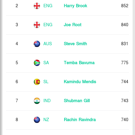
2
ENG
Harry Brook
852
3
ENG
Joe Root
840
4
AUS
Steve Smith
831
5
SA
Temba Bavuma
775
6
SL
Kamindu Mendis
744
7
IND
Shubman Gill
743
8
NZ
Rachin Ravindra
740