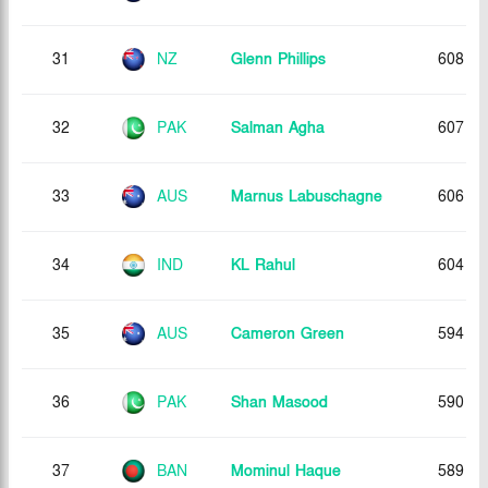
31
NZ
Glenn Phillips
608
32
PAK
Salman Agha
607
33
AUS
Marnus Labuschagne
606
34
IND
KL Rahul
604
35
AUS
Cameron Green
594
36
PAK
Shan Masood
590
37
BAN
Mominul Haque
589