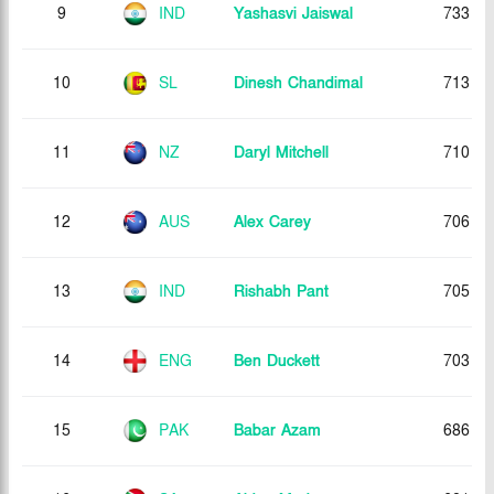
9
IND
Yashasvi Jaiswal
733
10
SL
Dinesh Chandimal
713
11
NZ
Daryl Mitchell
710
12
AUS
Alex Carey
706
13
IND
Rishabh Pant
705
14
ENG
Ben Duckett
703
15
PAK
Babar Azam
686