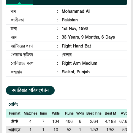
নাম
:
Mohammad Ali
জাতীয়তা
:
Pakistan
জন্ম
:
1st Nov, 1992
বয়স
:
33 Years, 9 Months, 6 Days
ব্যাটিংয়ের ধরণ
:
Right Hand Bat
খেলাতে ভূমিকা
:
বোলার
বোলিংয়ের ধরণ
:
Right Arm Medium
জন্মস্থান
:
Sialkot, Punjab
ক্যারিয়ার পরিসংখ্যান
বোলিং
Format
Matches
Inns
Wkts
Runs
Wkts
Best Inns
Best M
AVG
টেস্ট
4
7
104
406
6
2/64
4/188
67.66
ওয়ানডে
1
1
10
53
1
1/53
1/53
53