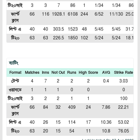
টি২০আই
3
3
7
86
1
1/34
1/34
86
ফার্স্ট
66
116
1928.1
6108
244
6/52
11/130
25.03
ক্লাস
লিস্ট এ
40
40
303.5
1523
48
5/45
5/45
31.72
টি২০
63
63
226.5
1850
102
5/24
5/24
18.13
ব্যাটিং
Format
Matches
Inns
Not Out
Runs
High Score
AVG
Strike Rate
1
টেস্ট
4
7
2
2
2
0.4
3.03
ওয়ানডে
1
1
1
0
0
0
টি২০আই
3
2
2
1
1
100
ফার্স্ট
66
84
32
409
24
7.86
22.21
ক্লাস
লিস্ট এ
40
26
15
114
17
10.36
53.02
টি২০
63
20
15
54
11
10.8
76.05