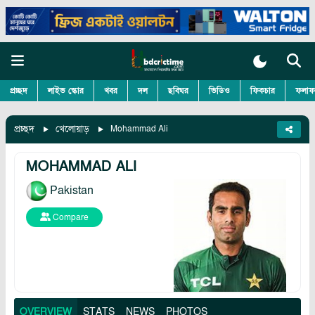
প্রচ্ছদ
লাইভ স্কোর
খবর
দল
ছবিঘর
ভিডিও
ফিকচার
ফলাফ
প্রচ্ছদ
খেলোয়াড়
Mohammad Ali
MOHAMMAD ALI
Pakistan
Compare
OVERVIEW
STATS
NEWS
PHOTOS